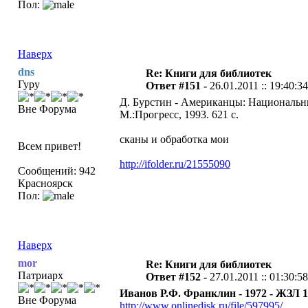
Пол:
Наверх
dns
Re: Книги для библиотек
Гуру
Ответ #151 -
26.01.2011 :: 19:40:34
Д. Бурстин - Американцы: Национальн
Вне Форума
М.:Прогресс, 1993. 621 с.
сканы и обработка мои
Всем привет!
http://ifolder.ru/21555090
Сообщений: 942
Красноярск
Пол:
Наверх
mor
Re: Книги для библиотек
Патриарх
Ответ #152 -
27.01.2011 :: 01:30:58
Иванов Р.Ф. Франклин - 1972 - ЖЗЛ 1
Вне Форума
http://www.onlinedisk.ru/file/597995/