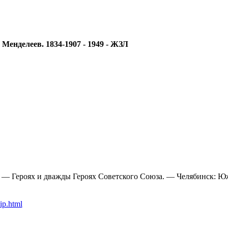
енделеев. 1834-1907 - 1949 - ЖЗЛ
— Героях и дважды Героях Советского Союза. — Челябинск: Юж.-У
ip.html
ам.