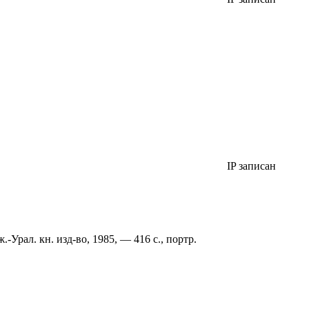
IP записан
рал. кн. изд-во, 1985, — 416 с., портр.