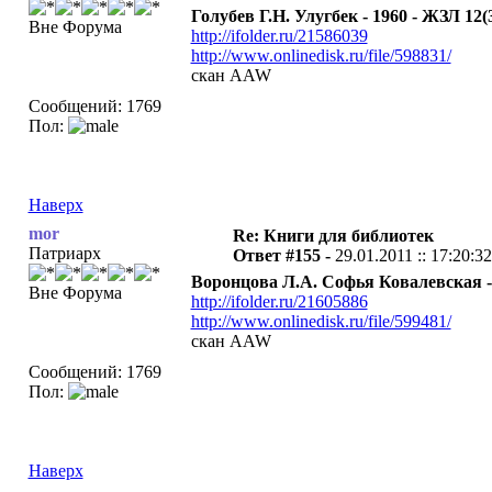
Голубев Г.Н. Улугбек - 1960 - ЖЗЛ 12(
Вне Форума
http://ifolder.ru/21586039
http://www.onlinedisk.ru/file/598831/
скан AAW
Сообщений: 1769
Пол:
Наверх
mor
Re: Книги для библиотек
Патриарх
Ответ #155 -
29.01.2011 :: 17:20:32
Воронцова Л.А. Софья Ковалевская -
Вне Форума
http://ifolder.ru/21605886
http://www.onlinedisk.ru/file/599481/
скан AAW
Сообщений: 1769
Пол:
Наверх