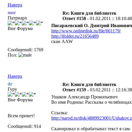
Наверх
mor
Re: Книги для библиотек
Патриарх
Ответ #158 -
01.02.2011 :: 18:10:48
Писаржевский О. Дмитрий Иванович М
Вне Форума
http://www.onlinedisk.ru/file/601179/
http://ifolder.ru/21656489
скан AAW
Сообщений: 1769
Пол:
Наверх
dr
Re: Книги для библиотек
Гуру
Ответ #159 -
03.02.2011 :: 12:16:38
Ушаков Александр Прокопьевич
Вне Форума
Во имя Родины: Рассказы о челябинцах 
Ссылка:
Всем привет!
http://narod.ru/disk/4889923001/Ushakov.z
Сообщений: 914
Сканировал и обрабатывал текст я с