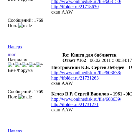
http://www.onlinedisk.ru/file/603150/
http://ifolder.ru/21718630
скан AAW
Сообщений: 1769
Пол:
Наверх
mor
Re: Книги для библиотек
Патриарх
Ответ #162 -
06.02.2011 :: 00:34:17
Пиотровский К.Б. Сергей Лебедев - 19
Вне Форума
http://www.onlinedisk.ru/file/603638/
http://ifolder.ru/21731263
скан AAW
Сообщений: 1769
Келер В.Р. Сергей Вавилов - 1961 - Ж
Пол:
http://www.onlinedisk.ru/file/603639/
http://ifolder.ru/21731271
скан AAW
Наверх