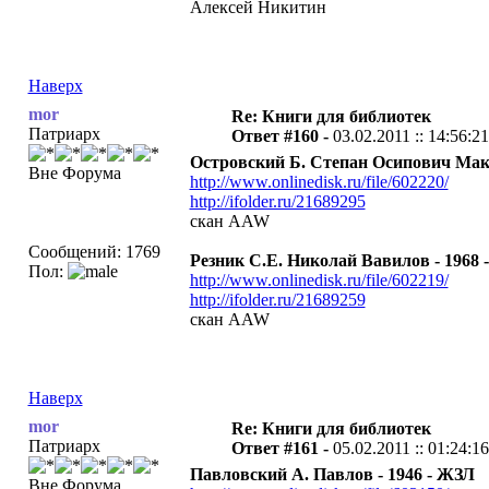
Алексей Никитин
Наверх
mor
Re: Книги для библиотек
Патриарх
Ответ #160 -
03.02.2011 :: 14:56:21
Островский Б. Степан Осипович Мака
Вне Форума
http://www.onlinedisk.ru/file/602220/
http://ifolder.ru/21689295
скан AAW
Сообщений: 1769
Резник С.Е. Николай Вавилов - 1968 -
Пол:
http://www.onlinedisk.ru/file/602219/
http://ifolder.ru/21689259
скан AAW
Наверх
mor
Re: Книги для библиотек
Патриарх
Ответ #161 -
05.02.2011 :: 01:24:16
Павловский А. Павлов - 1946 - ЖЗЛ
Вне Форума