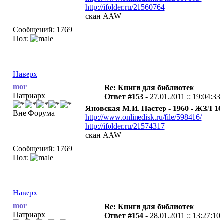
http://ifolder.ru/21560764
скан AAW
Сообщений: 1769
Пол:
Наверх
mor
Re: Книги для библиотек
Патриарх
Ответ #153 -
27.01.2011 :: 19:04:33
Яновская М.И. Пастер - 1960 - ЖЗЛ 16
Вне Форума
http://www.onlinedisk.ru/file/598416/
http://ifolder.ru/21574317
скан AAW
Сообщений: 1769
Пол:
Наверх
mor
Re: Книги для библиотек
Патриарх
Ответ #154 -
28.01.2011 :: 13:27:10