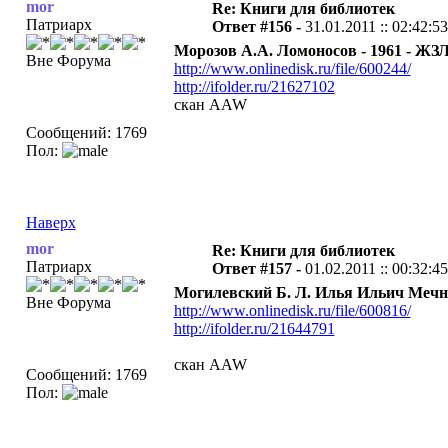
mor
Re: Книги для библиотек
Патриарх
Ответ #156 -
31.01.2011 :: 02:42:53
Морозов А.А. Ломоносов - 1961 - ЖЗЛ
Вне Форума
http://www.onlinedisk.ru/file/600244/
http://ifolder.ru/21627102
скан AAW
Сообщений: 1769
Пол:
Наверх
mor
Re: Книги для библиотек
Патриарх
Ответ #157 -
01.02.2011 :: 00:32:45
Могилевский Б. Л. Илья Ильич Мечни
Вне Форума
http://www.onlinedisk.ru/file/600816/
http://ifolder.ru/21644791
скан AAW
Сообщений: 1769
Пол: