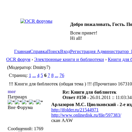
Добро пожаловать, Гость. П
Всем привет!
Hi all!
Главная
Справка
Поиск
Вход
Регистрация
Администратор
OCR форум
›
Электронные книги и библиотеки
›
Книги для 
(Модератор: Dmitry7)
Страниц:
1
...
4
5
6
7
8
...
76
!!! Книги для библиотек (общая тема ) !!! (Прочитано 167310
mor
Re: Книги для библиотек
Патриарх
Ответ #150 -
26.01.2011 :: 11:03:34
Арлазоров М.С. Циолковский - 2-е изд.
Вне Форума
http://ifolder.ru/21544971
http://www.onlinedisk.ru/file/597383/
скан AAW
Сообщений: 1769