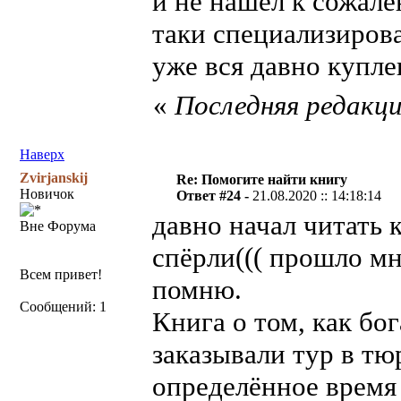
и не нашел к сожале
таки специализиров
уже вся давно купле
«
Последняя редакция
Наверх
Zvirjanskij
Re: Помогите найти книгу
Новичок
Ответ #24 -
21.08.2020 :: 14:18:14
давно начал читать к
Вне Форума
спёрли((( прошло мн
Всем привет!
помню.
Сообщений: 1
Книга о том, как бо
заказывали тур в тю
определённое время 