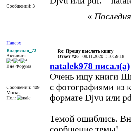
Djvu или pdf. nata
Сообщений: 3
«
Последня
Наверх
Владислав_72
Re: Прошу выслать книгу
Активист
Ответ #26 -
08.11.2020 :: 10:59:18
natalek978 писал(а)
Вне Форума
Очень ищу книги Шв
с фотографиями из 
Сообщений: 409
Москва
формате Djvu или p
Пол:
Темой ошиблись. Вн
сообщение темы!