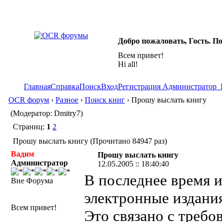
Добро пожаловать, Гость. П
Всем привет!
Hi all!
Главная
Справка
Поиск
Вход
Регистрация
Администратор
OCR форум
›
Разное
›
Поиск книг
› Прошу выслать книгу
(Модератор: Dmitry7)
Страниц:
1
2
Прошу выслать книгу (Прочитано 84947 раз)
Вадим
Прошу выслать книгу
Администратор
12.05.2005 :: 18:40:40
В последнее время и
Вне Форума
электронные издани
Всем привет!
Это связано с треб