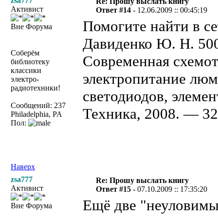
zsa777
Re: Прошу выслать книгу
Активист
Ответ #14 -
12.06.2009 :: 00:45:19
Помогите найти в се
Вне Форума
Давиденко Ю. Н. 50
Соберём
Современная схемот
библиотеку
классики
электропитание люм
электро-
радиотехники!
светодиодов, элеме
Сообщений: 237
Техника, 2008. — 32
Philadelphia, PA
Пол:
Наверх
zsa777
Re: Прошу выслать книгу
Активист
Ответ #15 -
07.10.2009 :: 17:35:20
Ещё две "неуловимы
Вне Форума