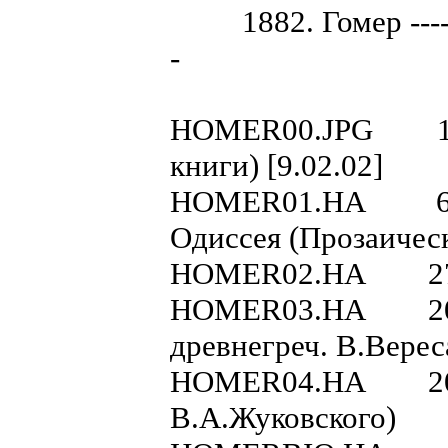
1882. Гомер -----------
-
HOMER00.JPG 1912
книги) [9.02.02]
HOMER01.HA 6306
Одиссея (Прозаическ
HOMER02.HA 2715
HOMER03.HA 20738
древнегреч. В.Верес
HOMER04.HA 20731
В.А.Жуковского)