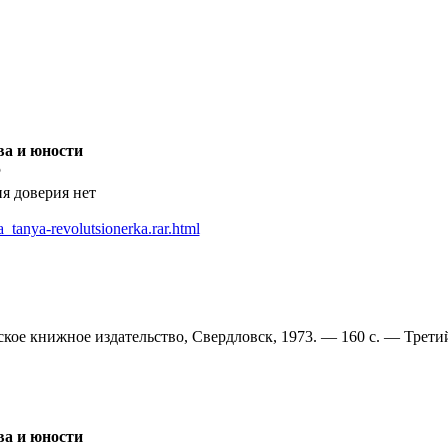
ва и юности
5
ня доверия нет
_tanya-revolutsionerka.rar.html
ское книжное издательство, Свердловск, 1973. — 160 с. — Трети
ва и юности