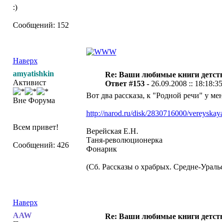
:)
Сообщений: 152
Наверх
amyatishkin
Re: Ваши любимые книги детст
Активист
Ответ #153 -
26.09.2008 :: 18:18:3
Вот два рассказа, к "Родной речи" у ме
Вне Форума
http://narod.ru/disk/2830716000/vereyskaya
Всем привет!
Верейская Е.Н.
Таня-революционерка
Сообщений: 426
Фонарик
(Сб. Рассказы о храбрых. Средне-Ураль
Наверх
AAW
Re: Ваши любимые книги детст