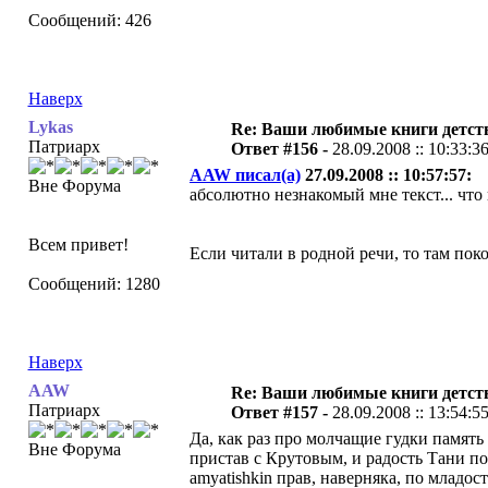
Сообщений: 426
Наверх
Lykas
Re: Ваши любимые книги детст
Патриарх
Ответ #156 -
28.09.2008 :: 10:33:3
AAW писал(а)
27.09.2008 :: 10:57:57:
Вне Форума
абсолютно незнакомый мне текст... что
Всем привет!
Если читали в родной речи, то там пок
Сообщений: 1280
Наверх
AAW
Re: Ваши любимые книги детст
Патриарх
Ответ #157 -
28.09.2008 :: 13:54:5
Да, как раз про молчащие гудки память 
Вне Форума
пристав с Крутовым, и радость Тани по
amyatishkin прав, наверняка, по младо