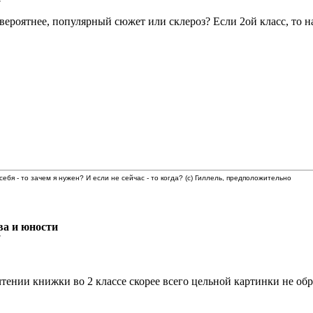
7
 вероятнее, популярный сюжет или склероз? Если 2ой класс, то н
 себя - то зачем я нужен? И если не сейчас - то когда? (с) Гиллель, предположительно
ва и юности
7
чтении книжки во 2 классе скорее всего цельной картинки не об