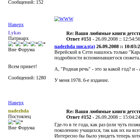
Сообщений: 152
Наверх
Lykas
Re: Ваши любимые книги детст
Патриарх
Ответ #151 -
26.09.2008 :: 12:54:5
nadezhda писал(а)
26.09.2008 :: 10:03:2
Вне Форума
Верейской в Сети нашлось только "Кара
подробности вспоминавшегося сюжета.
Всем привет!
А, "Родная речь" - это за какой год? и 
Сообщений: 1280
У меня 1978. 6-е издание.
Наверх
nadezhda
Re: Ваши любимые книги детст
Постоялец
Ответ #152 -
26.09.2008 :: 15:04:2
Где-то в те года, как раз (или чуть по
Вне Форума
поколению учащихся, так как их на всех
Интересно бы было увидеть теперь хотя