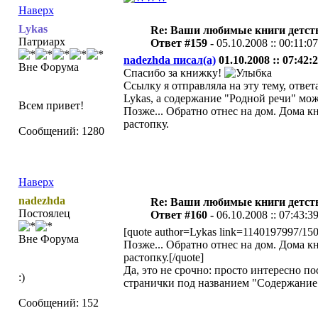
Наверх
Lykas
Re: Ваши любимые книги детст
Патриарх
Ответ #159 -
05.10.2008 :: 00:11:07
nadezhda писал(а)
01.10.2008 :: 07:42:2
Вне Форума
Спасибо за книжку!
Ссылку я отправляла на эту тему, ответ
Lykas, а содержание "Родной речи" мо
Всем привет!
Позже... Обратно отнес на дом. Дома кн
растопку.
Сообщений: 1280
Наверх
nadezhda
Re: Ваши любимые книги детст
Постоялец
Ответ #160 -
06.10.2008 :: 07:43:3
[quote author=Lykas link=1140197997/15
Вне Форума
Позже... Обратно отнес на дом. Дома кн
растопку.[/quote]
Да, это не срочно: просто интересно по
:)
странички под названием "Содержание"
Сообщений: 152