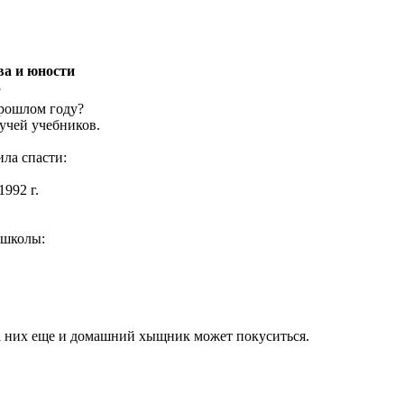
ва и юности
3
прошлом году?
учей учебников.
ла спасти:
1992 г.
 школы:
а них еще и домашний хыщник может покуситься.