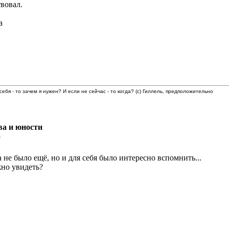
вовал.
 себя - то зачем я нужен? И если не сейчас - то когда? (с) Гиллель, предположительно
ва и юности
5
а не было ещё, но и для себя было интересно вспомнить...
жно увидеть?