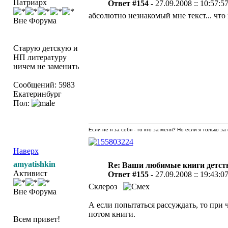
Патриарх
Ответ #154 -
27.09.2008 :: 10:57:5
абсолютно незнакомый мне текст... что
Вне Форума
Старую детскую и
НП литературу
ничем не заменить
Сообщений: 5983
Екатеринбург
Пол:
Если не я за себя - то кто за меня? Но если я только за
Наверх
amyatishkin
Re: Ваши любимые книги детст
Активист
Ответ #155 -
27.09.2008 :: 19:43:0
Склероз
Вне Форума
А если попытаться рассуждать, то при 
потом книги.
Всем привет!