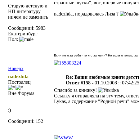
странные шутки", вот, впервые почувст
Старую детскую и
НП литературу
nadezhda, порадовалась Лиза ?
ничем не заменить
Сообщений: 5983
Екатеринбург
Пол:
Если не я за себя - то кто за меня? Но если я только за
Наверх
nadezhda
Re: Ваши любимые книги детст
Постоялец
Ответ #158 -
01.10.2008 :: 07:42:2
Спасибо за книжку!
Вне Форума
Ссылку я отправляла на эту тему, ответ
Lykas, а содержание "Родной речи" мо
:)
Сообщений: 152