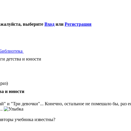
ожалуйста, выберите
Вход
или
Регистрация
Библиотека
и детства и юности
раз)
ва и юности
2
й" и "Три девочки"... Конечно, остальное не помешало бы, раз е
..
- авторы учебника известны?