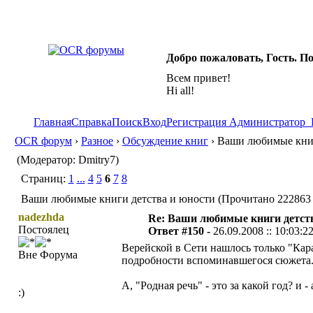
Добро пожаловать, Гость. П
Всем привет!
Hi all!
Главная
Справка
Поиск
Вход
Регистрация
Администратор
OCR форум
›
Разное
›
Обсуждение книг
› Ваши любимые книг
(Модератор: Dmitry7)
Страниц:
1
...
4
5
6
7
8
Ваши любимые книги детства и юности (Прочитано 222863 
nadezhda
Re: Ваши любимые книги детст
Постоялец
Ответ #150 -
26.09.2008 :: 10:03:2
Верейской в Сети нашлось только "Кара
Вне Форума
подробности вспоминавшегося сюжета.
А, "Родная речь" - это за какой год? и 
:)