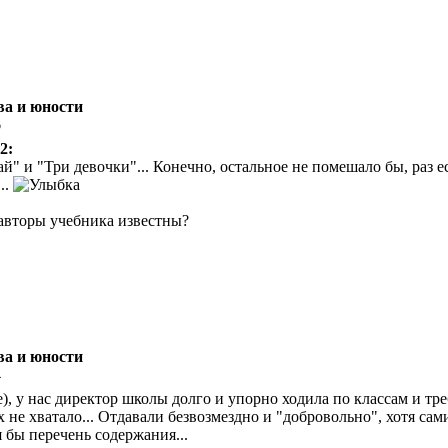
ва и юности
6
2:
й" и "Три девочки"... Конечно, остальное не помешало бы, раз е
..
- авторы учебника известны?
ва и юности
4
зже), у нас директор школы долго и упорно ходила по классам и 
 не хватало... Отдавали безвозмездно и "добровольно", хотя сами
 бы перечень содержания...