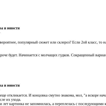
ва и юности
6
 вероятнее, популярный сюжет или склероз? Если 2ой класс, то н
ороче будет. Начинается с молчащих гудков. Сокращенный вариа
ва и юности
5
еще откликается. И концовка смутно знакома, мол, "а вскоре нач
сле их ухода.
сти лет картинка не запомнилась, а переплелась с последующими