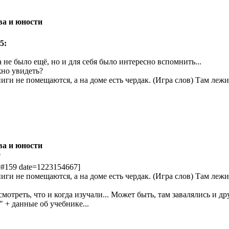
ва и юности
5:
а не было ещё, но и для себя было интересно вспомнить...
жно увидеть?
иги не помещаются, а на доме есть чердак. (Игра слов) Там лежи
ва и юности
9
0#159 date=1223154667]
иги не помещаются, а на доме есть чердак. (Игра слов) Там лежи
смотреть, что и когда изучали... Может быть, там завалялись и 
 + данные об учебнике...