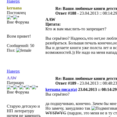
Наверх
keruana
Re: Ваши любимые книги детст
Постоялец
Ответ #188 -
23.04.2013 :: 08:14:2
AAW
Вне Форума
Цитата:
Кто ж вам мыслить-то запрещает?
Всем привет!
Вы серьёзно? Надеюсь,что нет,не люблю
разобраться. Большая печаль конечно,
Сообщений: 50
Вы и делаете книги уже полста лет и вс
Пол:
возможностей.)) Не надо на меня напад
Наверх
AAW
Re: Ваши любимые книги детст
Патриарх
Ответ #189 -
23.04.2013 :: 08:48:2
keruana писал(а)
23.04.2013 :: 08:14:29
Вне Форума
Вы серьёзно?
да подшучиваю, конечно. Зачем бы мне
Старую детскую и
Но замечу, занудливо так
НП литературу
WYSIWYG
(пардон, это меня не в ту 
ничем не заменить