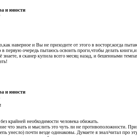
ва и юности
9
,как наверное и Вы не приходите от этого в восторг,когда пытаю
но в первую очередь пытаюсь освоить проги,чтобы делать книги,
ё знаете, я сканер купила всего месяц назад, и бешенными темпа
ать!
ва и юности
3
:
 без крайней необходимости человека обижать.
что знать и мыслить это чуть ли не противоположности. 
степь унесло) почти везде одинаковы. Думаете я знал/читал про 