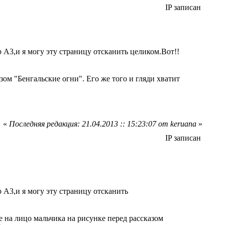
IP записан
р А3,и я могу эту страницу отсканить целиком.Вот!!
зом "Бенгальские огни". Его же того и гляди хватит
«
Последняя редакция: 21.04.2013 :: 15:23:07 от keruana
»
IP записан
р А3,и я могу эту страницу отсканить
е на лицо мальчика на рисунке перед рассказом