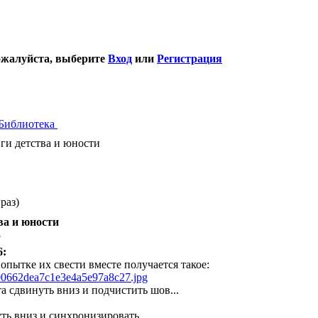
ожалуйста, выберите
Вход
или
Регистрация
Библиотека
и детства и юности
раз)
ва и юности
8
6:
опытке их свести вместе получается такое:
8700662dea7c1e3e4a5e97a8c27.jpg
 сдвинуть вниз и подчистить шов...
ть вниз и синхронизировать