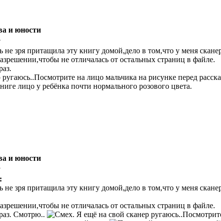
ва и юности
4
ь не зря притащила эту книгу домой,дело в том,что у меня скане
азрешении,чтобы не отличалась от остальных страниц в файле.
раз.
р ругаюсь..Посмотрите на лицо мальчика на рисунке перед расска
книге лицо у ребёнка почти нормального розового цвета.
ва и юности
3
:
ь не зря притащила эту книгу домой,дело в том,что у меня скане
азрешении,чтобы не отличалась от остальных страниц в файле.
раз. Смотрю..
. Я ещё на свой сканер ругаюсь..Посмотрит