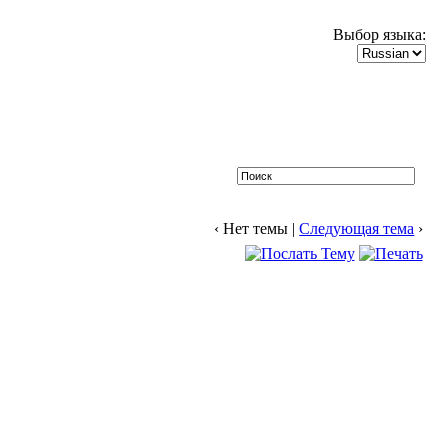
Выбор языка:
‹ Нет темы |
Следующая тема
›