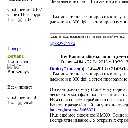
"Бенгальские огни". Его же того и гля
Сообщений: 6107
Санкт-Петербург
а Вы можете пересканировать книгу зан
Пол:
(можно и в 300 dpi, а затем программно
"Если хочешь сделать что-то хорошо, сделай это сам!"
Наверх
keruana
Re: Ваши любимые книги детст
Постоялец
Ответ #184 -
22.04.2013 :: 10:29:1
Dmitry7 писал(а)
21.04.2013 :: 21:06:13
Вне Форума
а Вы можете пересканировать книгу зан
(можно и в 300 dpi, а затем программно
Всем привет!
Отсканировать могу.) Ещё могу обрезать
чегоужтам),без фотошопа нефиг делать,
Сообщений: 50
Ну,а если совсем серьёзно,то сделать ц
Пол:
Вот этот разделённый рисунок,посмотр
http://rghost.ru/45466801
Ну,и ещё моё скромное ИМХО. Такие кн
восприятие именно 2-х открытых стран