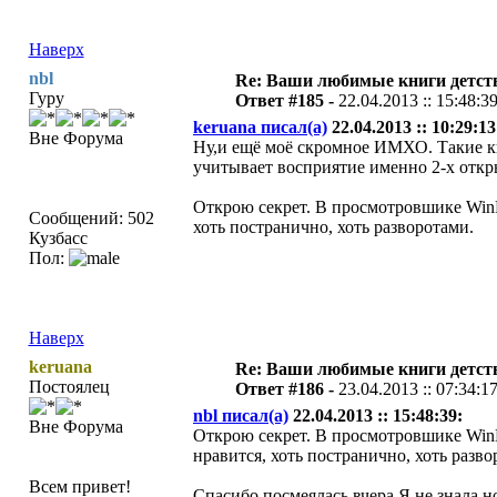
Наверх
nbl
Re: Ваши любимые книги детст
Гуру
Ответ #185 -
22.04.2013 :: 15:48:3
keruana писал(а)
22.04.2013 :: 10:29:13
Вне Форума
Ну,и ещё моё скромное ИМХО. Такие кн
учитывает восприятие именно 2-х откр
Открою секрет. В просмотровшике WinDj
Сообщений: 502
хоть постранично, хоть разворотами.
Кузбасс
Пол:
Наверх
keruana
Re: Ваши любимые книги детст
Постоялец
Ответ #186 -
23.04.2013 :: 07:34:1
nbl писал(а)
22.04.2013 :: 15:48:39:
Вне Форума
Открою секрет. В просмотровшике WinDj
нравится, хоть постранично, хоть разво
Всем привет!
Спасибо,посмеялась вчера.Я не знала,но