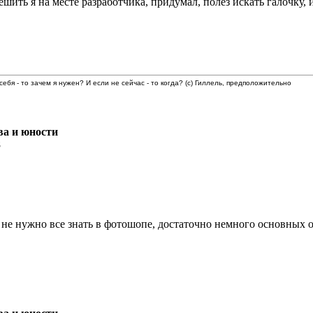
решить я на месте разработчика, придумал, полез искать галочку,
 себя - то зачем я нужен? И если не сейчас - то когда? (с) Гиллель, предположительно
ва и юности
8
. не нужно все знать в фотошопе, достаточно немного основных о