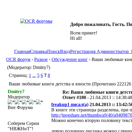
Добро пожаловать, Гость. П
Всем привет!
Hi all!
Главная
Справка
Поиск
Вход
Регистрация
Администратор
OCR форум
›
Разное
›
Обсуждение книг
› Ваши любимые книг
(Модератор: Dmitry7)
Страниц:
1
...
5
6
7
8
Ваши любимые книги детства и юности (Прочитано 222126 
Dmitry7
Re: Ваши любимые книги детст
Модератор
Ответ #180 -
21.04.2013 :: 14:38:4
freakup1 писал(а)
21.04.2013 :: 13:42:5
Вне Форума
В книге эти страницы разделены, при п
http://jpegshare.net/thumbs/a9/40/a9409
Можно конечно вторую половину текста
Соберем Серии
"НВЖНиТ"!
левую половину рисунка можно сдвину