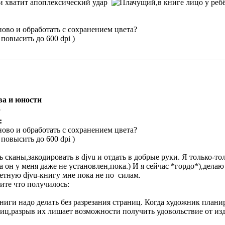
ди хватит апоплексический удар
,в книге лицо у реб
ово и обработать с сохранением цвета?
 повысить до 600 dpi )
ва и юности
3
:
ово и обработать с сохранением цвета?
 повысить до 600 dpi )
 сканы,закодировать в djvu и отдать в добрые руки. Я только-то
а он у меня даже не установлен,пока.) И я сейчас *гордо*),дела
ветную djvu-книгу мне пока не по силам.
ите что получилось:
иги надо делать без разрезания страниц. Когда художник плани
иц,разрыв их лишает возможности получить удовольствие от изд