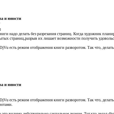
ва и юности
9
:
иги надо делать без разрезания страниц. Когда художник плани
ытых страниц,разрыв их лишает возможности получить удовольс
Vu есть режим отображения книги разворотом. Так что, делать к
ва и юности
7
Vu есть режим отображения книги разворотом. Так что, делать к
ротами.
 это видимо действительно сакральное знание. Тот,кто делал djv