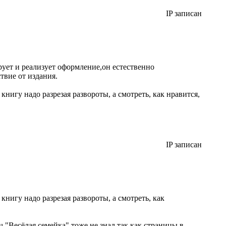
IP записан
рует и реализует оформление,он естественно
твие от издания.
нигу надо разрезая развороты, а смотреть, как нравится,
IP записан
нигу надо разрезая развороты, а смотреть, как
u "Весёлая семейка" тоже не знал,так как страницы в