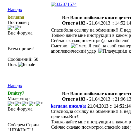
Наверх
keruana
Re: Ваши любимые книги детст
Постоялец
Ответ #182 -
21.04.2013 :: 14:52:1
Спасибо,за ссылку на обменник!! Я вед
Вне Форума
Только дайте мне инструкции в каком р
Сейчас скачаю,посмотрю),спасибо ещё 
Смотрю..
. Я ещё на свой скане
Всем привет!
апоплексический удар
,в 
Сообщений: 50
Пол:
Наверх
Dmitry7
Re: Ваши любимые книги детст
Модератор
Ответ #183 -
21.04.2013 :: 21:06:1
keruana писал(а)
21.04.2013 :: 14:52:14
Вне Форума
Спасибо,за ссылку на обменник!! Я вед
целиком.Вот!!
Только дайте мне инструкции в каком р
Соберем Серии
Сейчас скачаю,посмотрю),спасибо ещё 
"НВЖНиТ"!