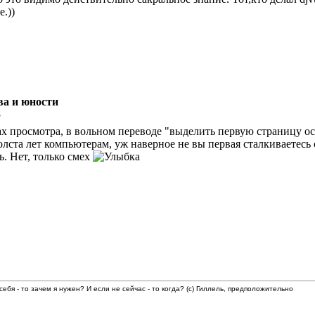
.))
ва и юности
5
ах просмотра, в вольном переводе "выделить первую страницу осо
олста лет компьютерам, уж наверное не вы первая сталкиваетесь
. Нет, только смех
 себя - то зачем я нужен? И если не сейчас - то когда? (с) Гиллель, предположительно