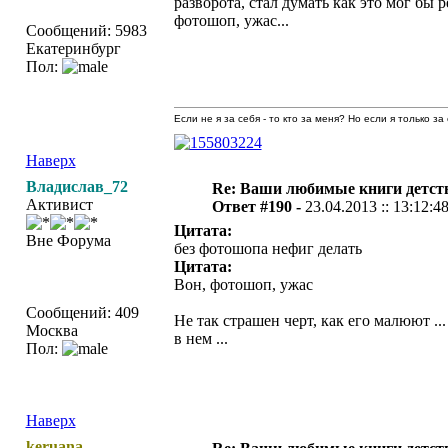
разворота, стал думать как это мог бы 
фотошоп, ужас...
Сообщений: 5983
Екатеринбург
Пол:
Если не я за себя - то кто за меня? Но если я только за
Наверх
Владислав_72
Re: Ваши любимые книги детст
Активист
Ответ #190 -
23.04.2013 :: 13:12:4
Цитата:
Вне Форума
без фотошопа нефиг делать
Цитата:
Вон, фотошоп, ужас
Сообщений: 409
Не так страшен черт, как его малюют ..
Москва
в нем ...
Пол:
Наверх
keruana