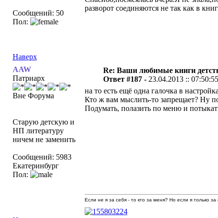
разворот соединяются не так как в книге
Сообщений: 50
Пол:
Наверх
AAW
Re: Ваши любимые книги детст
Патриарх
Ответ #187 -
23.04.2013 :: 07:50:5
на то есть ещё одна галочка в настройк
Вне Форума
Кто ж вам мыслить-то запрещает? Ну п
Подумать, полазить по меню и потыкать
Старую детскую и
НП литературу
ничем не заменить
Сообщений: 5983
Екатеринбург
Пол:
Если не я за себя - то кто за меня? Но если я только за