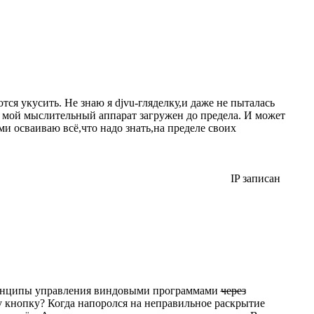
тся укусить. Не знаю я djvu-гляделку,и даже не пыталась
и мой мыслительный аппарат загружен до предела. И может
ми осваиваю всё,что надо знать,на пределе своих
IP записан
Принципы управления виндовыми программами
через
эту кнопку? Когда напоролся на неправильное раскрытие