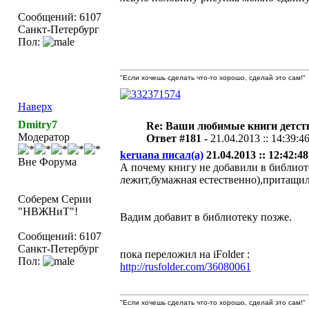
Сообщений: 6107
Санкт-Петербург
Пол:
"Если хочешь сделать что-то хорошо, сделай это сам!"
Наверх
Dmitry7
Re: Ваши любимые книги детст
Модератор
Ответ #181 -
21.04.2013 :: 14:39:4
keruana писал(а)
21.04.2013 :: 12:42:48
Вне Форума
А почему книгу не добавили в библиоте
лежит,бумажная естественно),притащила
Соберем Серии
"НВЖНиТ"!
Вадим добавит в библиотеку позже.
Сообщений: 6107
Санкт-Петербург
пока переложил на iFolder :
Пол:
http://rusfolder.com/36080061
"Если хочешь сделать что-то хорошо, сделай это сам!"