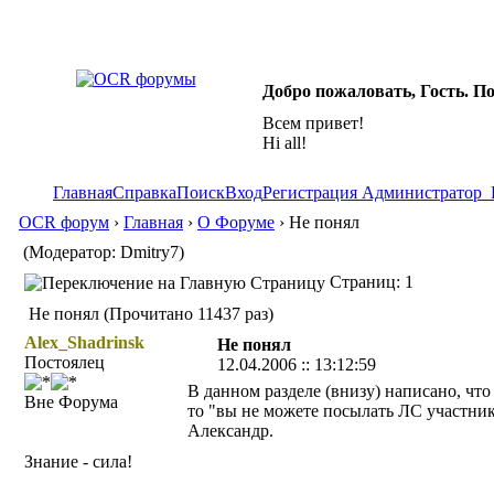
Добро пожаловать, Гость. П
Всем привет!
Hi all!
Главная
Справка
Поиск
Вход
Регистрация
Администратор
OCR форум
›
Главная
›
О Форуме
› Не понял
(Модератор: Dmitry7)
Страниц: 1
Не понял (Прочитано 11437 раз)
Alex_Shadrinsk
Не понял
Постоялец
12.04.2006 :: 13:12:59
В данном разделе (внизу) написано, что
Вне Форума
то "вы не можете посылать ЛС участник
Александр.
Знание - сила!