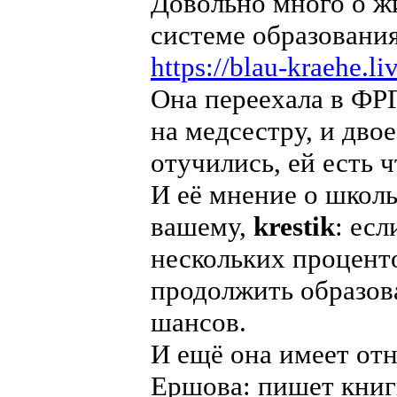
Довольно много о жи
системе образовани
https://blau-kraehe.l
Она переехала в ФРГ
на медсестру, и дво
отучились, ей есть ч
И её мнение о школ
вашему,
krestik
: есл
нескольких процент
продолжить образова
шансов.
И ещё она имеет от
Ершова: пишет книги