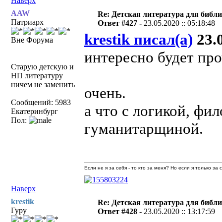
Наверх
AAW
Re: Детская литература для библ
Патриарх
Ответ #427 -
23.05.2020 :: 05:18:48
krestik писал(а)
23.0
Вне Форума
интересно будет про
Старую детскую и
НП литературу
ничем не заменить
очень.
Сообщений: 5983
а что с логикой, фи
Екатеринбург
Пол:
гуманитарщиной.
Если не я за себя - то кто за меня? Но если я только за
Наверх
krestik
Re: Детская литература для библ
Гуру
Ответ #428 -
23.05.2020 :: 13:17:59