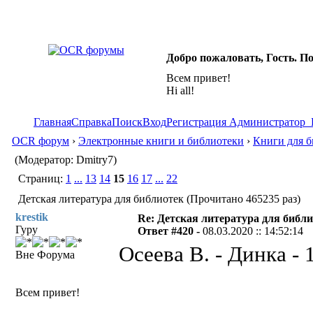
Добро пожаловать, Гость. П
Всем привет!
Hi all!
Главная
Справка
Поиск
Вход
Регистрация
Администратор
OCR форум
›
Электронные книги и библиотеки
›
Книги для б
(Модератор: Dmitry7)
Страниц:
1
...
13
14
15
16
17
...
22
Детская литература для библиотек (Прочитано 465235 раз)
krestik
Re: Детская литература для библ
Гуру
Ответ #420 -
08.03.2020 :: 14:52:14
Осеева В. - Динка - 
Вне Форума
Всем привет!