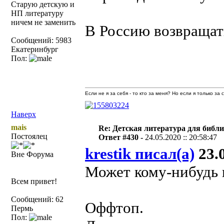
Старую детскую и
НП литературу
ничем не заменить
В Россию возвращать
Сообщений: 5983
Екатеринбург
Пол:
Если не я за себя - то кто за меня? Но если я только за
Наверх
mais
Re: Детская литература для библ
Постоялец
Ответ #430 -
24.05.2020 :: 20:58:47
krestik писал(а)
23.0
Вне Форума
Может кому-нибудь 
Всем привет!
Сообщений: 62
Оффтоп.
Пермь
Пол: