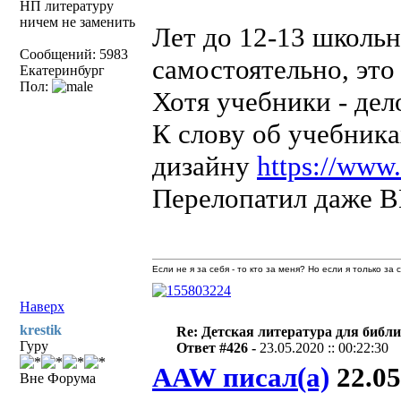
НП литературу
ничем не заменить
Лет до 12-13 школьн
Сообщений: 5983
самостоятельно, эт
Екатеринбург
Пол:
Хотя учебники - дел
К слову об учебник
дизайну
https://www.
Перелопатил даже В
Если не я за себя - то кто за меня? Но если я только за
Наверх
krestik
Re: Детская литература для библ
Гуру
Ответ #426 -
23.05.2020 :: 00:22:30
AAW писал(а)
22.05
Вне Форума