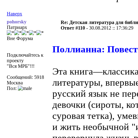
Наверх
pohorsky
Re: Детская литература для библ
Патриарх
Ответ #110 -
30.08.2012 :: 17:36:29
Вне Форума
Поллианна: Повесть
Подключайтесь к
проекту
"Вся МРБ"!!!
Эта книга—классика
Сообщений: 5918
литературы, впервые
Москва
Пол:
русский язык не пе
девочки (сироты, ко
суровая тетка), уме
и жить необычной "и
перевернула жизнь в