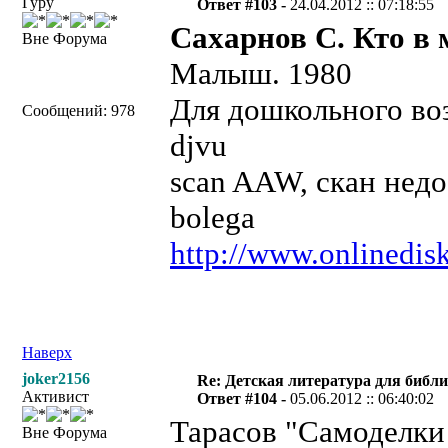
Гуру
Ответ #103 -
24.04.2012 :: 07:18:55
Сахарнов С. Кто в 
Вне Форума
Малыш. 1980
Для дошкольного воз
Сообщений: 978
djvu
scan AAW, скан нед
bolega
http://www.onlinedisk
Наверх
joker2156
Re: Детская литература для библ
Активист
Ответ #104 -
05.06.2012 :: 06:40:02
Тарасов "Самоделки
Вне Форума