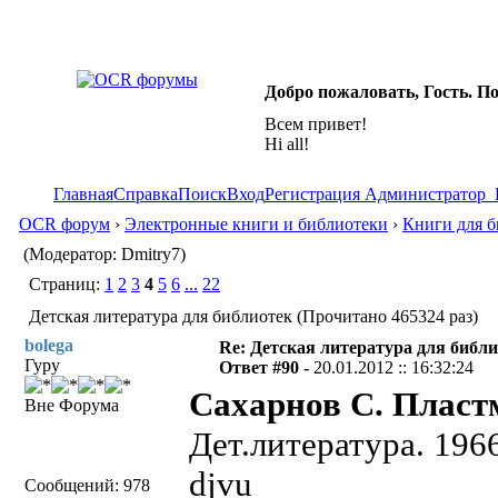
Добро пожаловать, Гость. П
Всем привет!
Hi all!
Главная
Справка
Поиск
Вход
Регистрация
Администратор
OCR форум
›
Электронные книги и библиотеки
›
Книги для б
(Модератор: Dmitry7)
Страниц:
1
2
3
4
5
6
...
22
Детская литература для библиотек (Прочитано 465324 раз)
bolega
Re: Детская литература для библ
Гуру
Ответ #90 -
20.01.2012 :: 16:32:24
Сахарнов С. Пласт
Вне Форума
Дет.литература. 196
djvu
Сообщений: 978