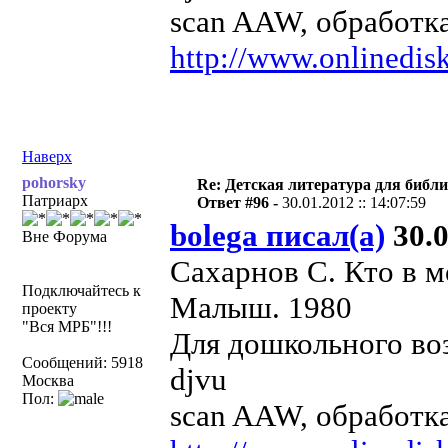
scan AAW, обработка
http://www.onlinedisk
Наверх
pohorsky
Re: Детская литература для библ
Патриарх
Ответ #96 -
30.01.2012 :: 14:07:59
bolega писал(а)
30.0
Вне Форума
Сахарнов С. Кто в м
Подключайтесь к
Малыш. 1980
проекту
"Вся МРБ"!!!
Для дошкольного воз
Сообщений: 5918
djvu
Москва
Пол:
scan AAW, обработка