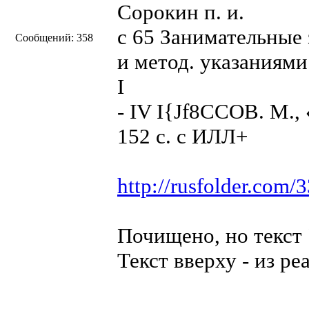
Сорокин п. и.
с 65 Занимательные
Сообщений: 358
и метод. указаниями
I
- IV I{Jf8CCOB. М.,
152 с. с ИЛЛ+
http://rusfolder.com
Почищено, но текст 
Текст вверху - из р