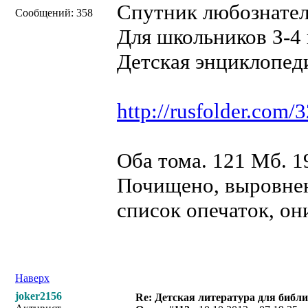
Спутник любознате
Сообщений: 358
Для школьников З-4 
Детская энциклопеди
http://rusfolder.com
Оба тома. 121 Мб. 1
Почищено, выровнен
список опечаток, он
Наверх
joker2156
Re: Детская литература для библ