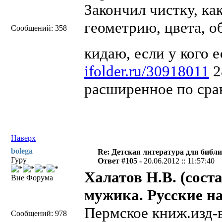
Закончил чистку, ка
геометрию, цвета, о
Сообщений: 358
кидаю, если у кого 
ifolder.ru/30918011
2
расширенное по сра
Наверх
bolega
Re: Детская литература для библ
Гуру
Ответ #105 -
20.06.2012 :: 11:57:40
Халатов Н.В. (сост
Вне Форума
мужика. Русские н
Пермское книж.изд-в
Сообщений: 978