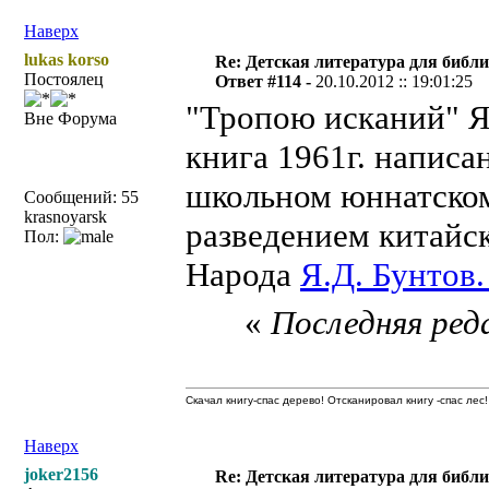
Наверх
lukas korso
Re: Детская литература для библ
Постоялец
Ответ #114 -
20.10.2012 :: 19:01:25
"Тропою исканий" Я
Вне Форума
книга 1961г. написа
школьном юннатском
Сообщений: 55
krasnoyarsk
разведением китайск
Пол:
Народа
Я.Д. Бунтов
«
Последняя реда
Скачал книгу-спас дерево! Отсканировал книгу -спас лес!
Наверх
joker2156
Re: Детская литература для библ