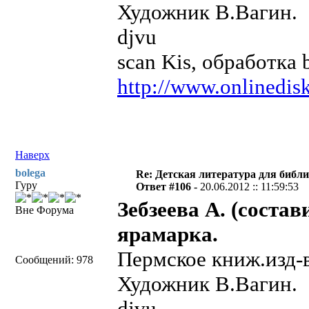
Художник В.Вагин.
djvu
scan Kis, обработка 
http://www.onlinedisk
Наверх
bolega
Re: Детская литература для библ
Гуру
Ответ #106 -
20.06.2012 :: 11:59:53
Зебзеева А. (соста
Вне Форума
ярамарка.
Пермское книж.изд-в
Сообщений: 978
Художник В.Вагин.
djvu