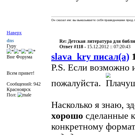
Он сказал им: вы выказываете себя праведниками пред л
Наверх
dns
Re: Детская литература для библ
Гуру
Ответ #118 -
15.12.2012 :: 07:20:43
slava_kry писал(а)
1
Вне Форума
P.S. Если возможно 
Всем привет!
пожалуйста.
Сообщений: 942
Красноярск
Пол:
Насколько я знаю, з
хорошо
сделанные к
конкретному формат