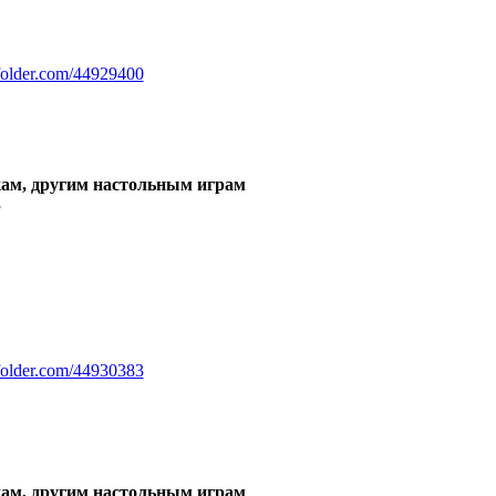
sfolder.com/44929400
ам, другим настольным играм
3
sfolder.com/44930383
ам, другим настольным играм