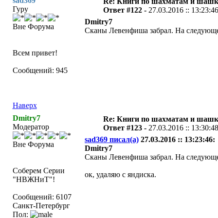
sad369
Re: Книги по шахматам и шашк
Гуру
Ответ #122 -
27.03.2016 :: 13:23:4
Dmitry7
Вне Форума
Сканы Левенфиша забрал. На следующей
Всем привет!
Сообщений: 945
Наверх
Dmitry7
Re: Книги по шахматам и шашк
Модератор
Ответ #123 -
27.03.2016 :: 13:30:4
sad369 писал(а)
27.03.2016 :: 13:23:46:
Вне Форума
Dmitry7
Сканы Левенфиша забрал. На следующей
Соберем Серии
ок, удаляю с яндиска.
"НВЖНиТ"!
Сообщений: 6107
Санкт-Петербург
Пол: