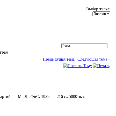
Выбор языка:
играм
‹
Предыдущая тема
|
Следующая тема
›
ртий. — М.; Л.: ФиС, 1939. — 216 с., 5000 экз.