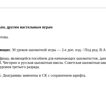
ам, другим настольным играм
1
това.
ающих
: 30 уроков шахматной игры — 2-е доп. изд. / Под ред. В.А.
енфиша, являющейся пособием для начинающих шахматистов, дан
. Чигорин и русская шахматная школа. Советская шахматная шко
овня третьего разряда.
МБ. Диаграммы заменены в СК с сохранением шрифта.