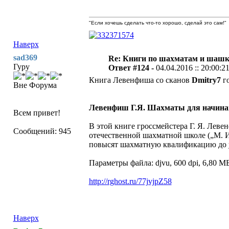
"Если хочешь сделать что-то хорошо, сделай это сам!"
Наверх
sad369
Re: Книги по шахматам и шашк
Гуру
Ответ #124 -
04.04.2016 :: 20:00:2
Книга Левенфиша со сканов
Dmitry7
го
Вне Форума
Левенфиш Г.Я. Шахматы для начин
Всем привет!
В этой книге гроссмейстера Г. Я. Лев
Сообщений: 945
отечественной шахматной школе („М. И
повысят шахматную квалификацию до ур
Параметры файла: djvu, 600 dpi, 6,80 
http://rghost.ru/77jvjpZ58
Наверх