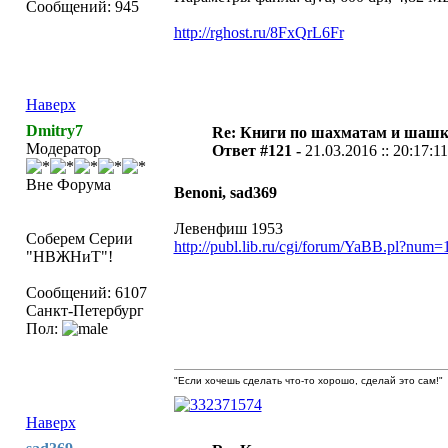
Сообщений: 945
http://rghost.ru/8FxQrL6Fr
Наверх
Dmitry7
Re: Книги по шахматам и шашк
Модератор
Ответ #121 -
21.03.2016 :: 20:17:11
Вне Форума
Benoni, sad369
Левенфиш 1953
Соберем Серии
http://publ.lib.ru/cgi/forum/YaBB.pl?nu
"НВЖНиТ"!
Сообщений: 6107
Санкт-Петербург
Пол:
"Если хочешь сделать что-то хорошо, сделай это сам!"
Наверх