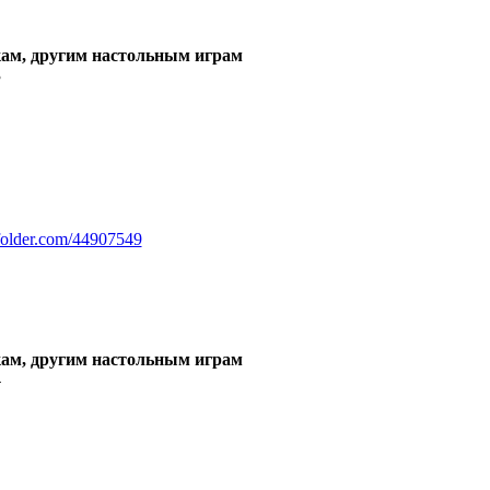
ам, другим настольным играм
3
sfolder.com/44907549
ам, другим настольным играм
4