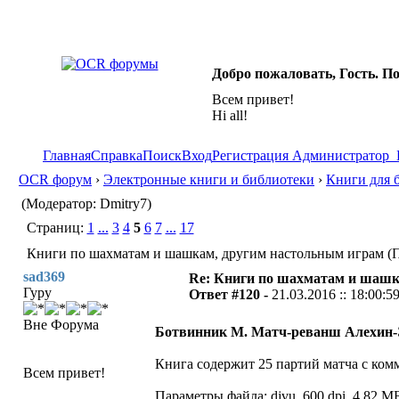
Добро пожаловать, Гость. П
Всем привет!
Hi all!
Главная
Справка
Поиск
Вход
Регистрация
Администратор
OCR форум
›
Электронные книги и библиотеки
›
Книги для 
(Модератор: Dmitry7)
Страниц:
1
...
3
4
5
6
7
...
17
Книги по шахматам и шашкам, другим настольным играм (П
sad369
Re: Книги по шахматам и шашк
Гуру
Ответ #120 -
21.03.2016 :: 18:00:5
Вне Форума
Ботвинник М. Матч-реванш Алехин-
Книга содержит 25 партий матча с ком
Всем привет!
Параметры файла: djvu, 600 dpi, 4,82 МБ