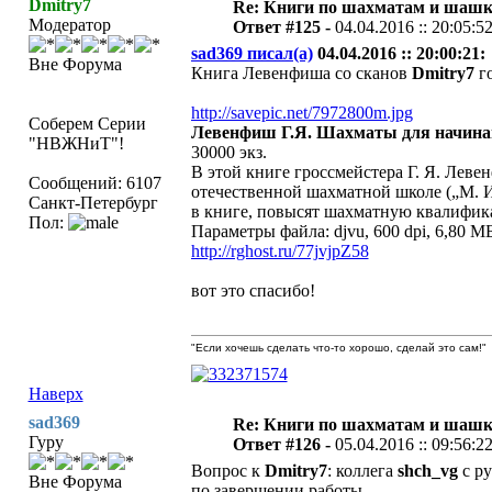
Dmitry7
Re: Книги по шахматам и шашк
Модератор
Ответ #125 -
04.04.2016 :: 20:05:5
sad369 писал(а)
04.04.2016 :: 20:00:21:
Вне Форума
Книга Левенфиша со сканов
Dmitry7
го
http://savepic.net/7972800m.jpg
Соберем Серии
Левенфиш Г.Я. Шахматы для начин
"НВЖНиТ"!
30000 экз.
В этой книге гроссмейстера Г. Я. Лев
Сообщений: 6107
отечественной шахматной школе („М. И
Санкт-Петербург
в книге, повысят шахматную квалифика
Пол:
Параметры файла: djvu, 600 dpi, 6,80 
http://rghost.ru/77jvjpZ58
вот это спасибо!
"Если хочешь сделать что-то хорошо, сделай это сам!"
Наверх
sad369
Re: Книги по шахматам и шашк
Гуру
Ответ #126 -
05.04.2016 :: 09:56:2
Вопрос к
Dmitry7
: коллега
shch_vg
с ру
Вне Форума
по завершении работы.