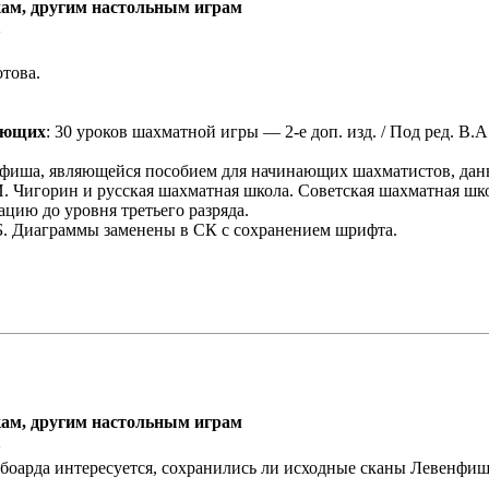
ам, другим настольным играм
2
това.
ающих
: 30 уроков шахматной игры — 2-е доп. изд. / Под ред. В.А
енфиша, являющейся пособием для начинающих шахматистов, дан
. Чигорин и русская шахматная школа. Советская шахматная шк
цию до уровня третьего разряда.
МБ. Диаграммы заменены в СК с сохранением шрифта.
ам, другим настольным играм
2
боарда интересуется, сохранились ли исходные сканы Левенфиша