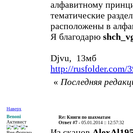
алфавитному принци
тематические раздел
расположены в алфа
Я благодарю
shch_v
Djvu, 13мб
http://rusfolder.com
«
Последняя редакци
Наверх
Benoni
Re: Книги по шахматам
Активист
Ответ #7 -
05.01.2014 :: 12:57:32
Из сканов
AlexAl19
Вне Форума