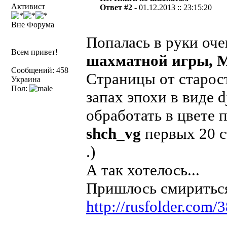
Активист
Ответ #2 -
01.12.2013 :: 23:15:20
Вне Форума
Попалась в руки оче
Всем привет!
шахматной игры, М
Сообщений: 458
Страницы от старост
Украина
Пол:
запах эпохи в виде d
обработать в цвете 
shch_vg
первых 20 
.)
А так хотелось...
Пришлось смириться 
http://rusfolder.com