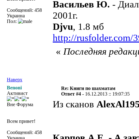
Васильев Ю.
- Диал
Сообщений: 458
2001г.
Украина
Пол:
Djvu
, 1.8 мб
http://rusfolder.com
«
Последняя редакци
Наверх
Benoni
Re: Книги по шахматам
Активист
Ответ #4 -
16.12.2013 :: 19:07:35
Из сканов
AlexAl19
Вне Форума
Всем привет!
Сообщений: 458
Карпов А.Е. - А зав
Украина