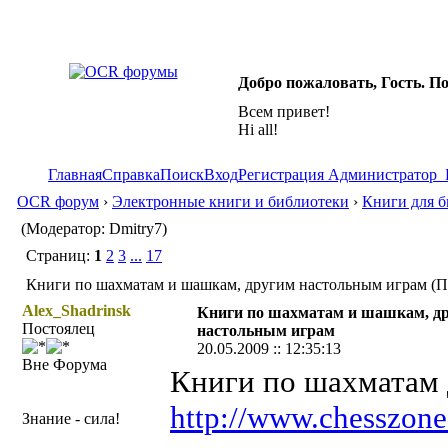
Добро пожаловать, Гость. П
Всем привет!
Hi all!
Главная
Справка
Поиск
Вход
Регистрация
Администратор
OCR форум
›
Электронные книги и библиотеки
›
Книги для б
(Модератор: Dmitry7)
Страниц:
1
2
3
...
17
Книги по шахматам и шашкам, другим настольным играм (Пр
Alex_Shadrinsk
Книги по шахматам и шашкам, д
Постоялец
настольным играм
20.05.2009 :: 12:35:13
Вне Форума
Книги по шахматам 
http://www.chesszone
Знание - сила!