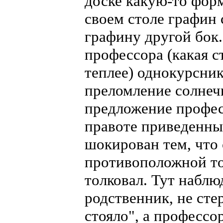
доске какую-то фор
своем столе графин 
графину другой бок
профессора (какая с
теплее) однокурсник
преломление солнечн
предложение профес
правоте приведенны
шокирован тем, что 
противоположной том
толковал. Тут наблю
родственник, не сте
стояло", а профессо