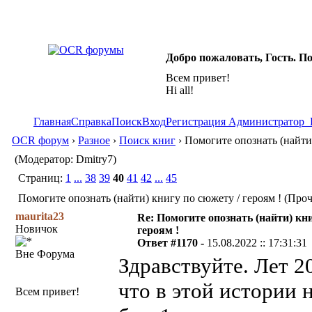
Добро пожаловать, Гость. П
Всем привет!
Hi all!
Главная
Справка
Поиск
Вход
Регистрация
Администратор
OCR форум
›
Разное
›
Поиск книг
› Помогите опознать (найти)
(Модератор: Dmitry7)
Страниц:
1
...
38
39
40
41
42
...
45
Помогите опознать (найти) книгу по сюжету / героям ! (Проч
maurita23
Re: Помогите опознать (найти) кни
Новичок
героям !
Ответ #1170 -
15.08.2022 :: 17:31:31
Вне Форума
Здравствуйте. Лет 2
что в этой истории 
Всем привет!