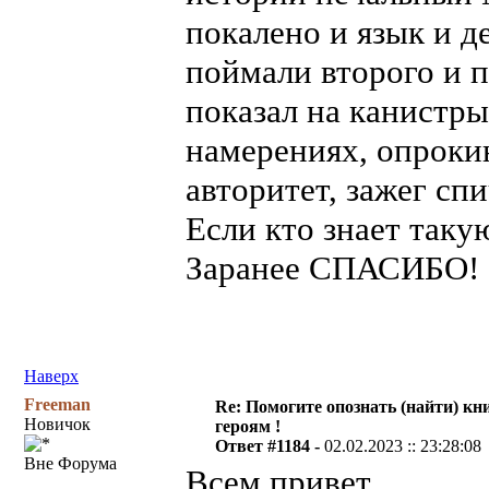
покалено и язык и д
поймали второго и 
показал на канистры
намерениях, опрокин
авторитет, зажег сп
Если кто знает таку
Заранее СПАСИБО!
Наверх
Freeman
Re: Помогите опознать (найти) кни
Новичок
героям !
Ответ #1184 -
02.02.2023 :: 23:28:08
Вне Форума
Всем привет