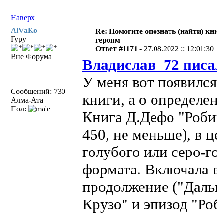
Наверх
AlVaKo
Re: Помогите опознать (найти) кни
Гуру
героям
Ответ #1171 -
27.08.2022 :: 12:01:30
Вне Форума
Владислав_72 писа
У меня вот появился
Сообщений: 730
книги, а о определе
Алма-Ата
Пол:
Книга Д.Дефо "Робин
450, не меньше), в 
голубого или серо-г
формата. Включала в
продолжение ("Дал
Крузо" и эпизод "Ро