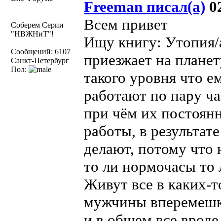
Freeman писал(а)
02
Всем привет
Соберем Серии
"НВЖНиТ"!
Ищу книгу: Утопия/
Сообщений: 6107
приезжает на планет
Санкт-Петербург
Пол:
такого уровня что е
работают по пару час
при чём их постоянн
работы, в результат
делают, потому что 
то ли нормочасы то 
Живут все в каких-
мужчины вперемешку
и в общем все вроде