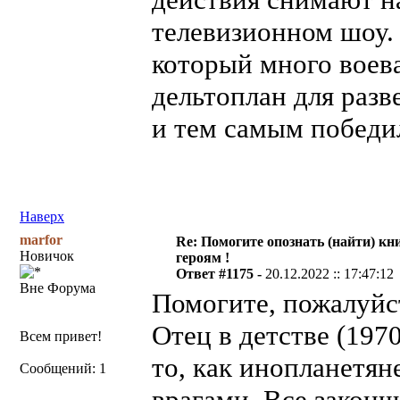
телевизионном шоу. 
который много воева
дельтоплан для раз
и тем самым победи
Наверх
marfor
Re: Помогите опознать (найти) кни
Новичок
героям !
Ответ #1175 -
20.12.2022 :: 17:47:12
Вне Форума
Помогите, пожалуйст
Отец в детстве (1970
Всем привет!
то, как инопланетян
Сообщений: 1
врагами. Все законч