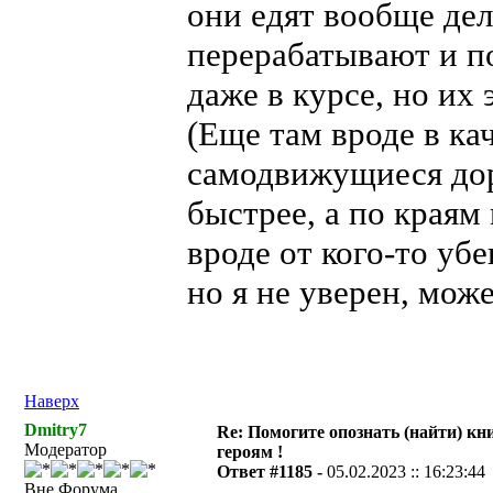
они едят вообще дел
перерабатывают и по
даже в курсе, но их 
(Еще там вроде в ка
самодвижущиеся дор
быстрее, а по краям
вроде от кого-то убе
но я не уверен, може
Наверх
Dmitry7
Re: Помогите опознать (найти) кни
Модератор
героям !
Ответ #1185 -
05.02.2023 :: 16:23:44
Вне Форума