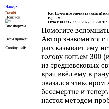
Наверх
Dax69
Re: Помогите опознать (найти) кни
Новичок
героям !
Ответ #1173 -
22.11.2022 :: 07:46:02
Вне Форума
Помогите вспомнить!
Автор знакомится с 
Всем привет!
рассказывает ему ис
Сообщений: 1
голову копьем 300 (и
из средневековых ев
врач ввёл ему в ран
оказался эликсиром 
бессмертие и теперь
настоя методом проб