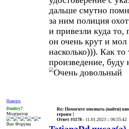
дальше смутно помню
за ним полиция охот
и привезли куда то, 
он очень крут и мол
насколько))). Как т
произведение, буду 
Наверх
Dmitry7
Re: Помогите опознать (найти) кни
Модератор
героям !
Ответ #1178 -
11.01.2023 :: 06:55:42
Вне Форума
TatianaDd писал(а)