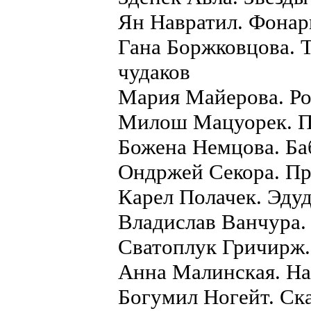
Ян Навратил. Фонар
Гана Боржковцова. 
чудаков
Мария Майерова. Р
Милош Мацуорек. П
Божена Немцова. Б
Ондржей Секора. П
Карел Полачек. Эду
Владислав Ванчура.
Сватоплук Гричирж.
Анна Малинская. Н
Богумил Ногейт. Ск