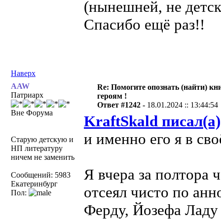
(нынешней, не детск
Спасибо ещё раз!!
Наверх
AAW
Re: Помогите опознать (найти) кни
Патриарх
героям !
Ответ #1242 -
18.01.2024 :: 13:44:54
Вне Форума
KraftSkald писал(а)
и именно его я в сво
Старую детскую и
НП литературу
ничем не заменить
Я вчера за полтора 
Сообщений: 5983
Екатеринбург
отсеял чисто по анн
Пол:
Ферду, Йозефа Ладу 