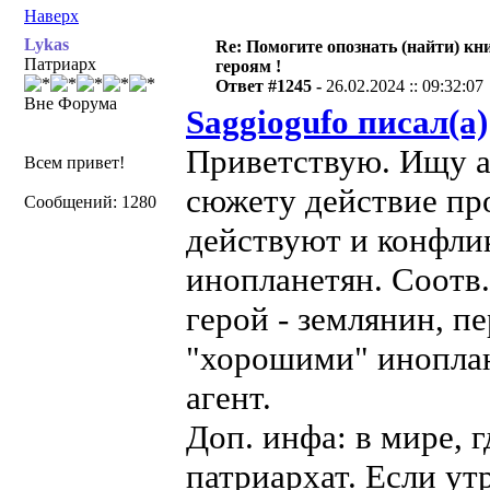
Наверх
Lykas
Re: Помогите опознать (найти) кни
Патриарх
героям !
Ответ #1245 -
26.02.2024 :: 09:32:07
Вне Форума
Saggiogufo писал(а)
Приветствую. Ищу ав
Всем привет!
сюжету действие пр
Сообщений: 1280
действуют и конфли
инопланетян. Соотв
герой - землянин, п
"хорошими" иноплан
агент.
Доп. инфа: в мире, 
патриархат. Если у