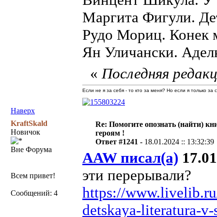
Маргита Фигули. Де
Рудо Мориц. Конек 
Ян Уличански. Адел
«
Последняя редакц
Если не я за себя - то кто за меня? Но если я только за
Наверх
KraftSkald
Re: Помогите опознать (найти) кни
Новичок
героям !
Ответ #1241 -
18.01.2024 :: 13:32:39
Вне Форума
AAW писал(а)
17.01
эти перерывали?
Всем привет!
https://www.livelib.r
Сообщений: 4
detskaya-literatura-v-s