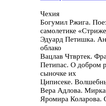
Чехия
Богумил Ржига. Поез
самолетике «Стриже
Эдуард Петишка. Ан
облако
Вацлав Чтвртек. Фран
Петипас. О добром 
сыночке их
Циписеке. Волшебн
Вера Адлова. Мирка
Яромира Коларова. О