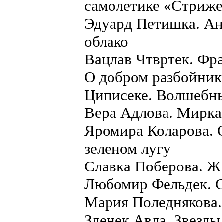
самолетике «Стриже
Эдуард Петишка. Ан
облако
Вацлав Чтвртек. Фра
О добром разбойник
Циписеке. Волшебн
Вера Адлова. Мирка
Яромира Коларова. О
зеленом лугу
Славка Поберова. 
Любомир Фельдек. 
Мария Поледнякова.
Зденек Авла. Звезды