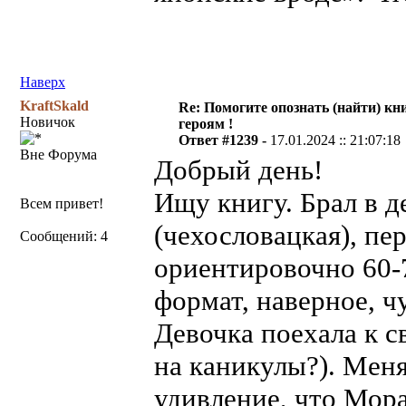
Наверх
KraftSkald
Re: Помогите опознать (найти) кни
Новичок
героям !
Ответ #1239 -
17.01.2024 :: 21:07:18
Вне Форума
Добрый день!
Ищу книгу. Брал в д
Всем привет!
(чехословацкая), пе
Сообщений: 4
ориентировочно 60-70
формат, наверное, ч
Девочка поехала к 
на каникулы?). Меня
удивление, что Мора