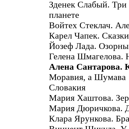
Зденек Слабый. Три 
планете
Войтех Стеклач. Але
Карел Чапек. Сказки
Йозеф Лада. Озорны
Гелена Шмагелова. 
Алена Сантарова. 
Моравия, а Шумава
Словакия
Мария Хаштова. Зер
Мария Дюричкова. Да
Клара Ярункова. Бр
Винцент Шикула. У 