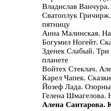
Владислав Ванчура.
Сватоплук Гричирж.
пятницу
Анна Малинская. Н
Богумил Ногейт. Ск
Зденек Слабый. Три 
планете
Войтех Стеклач. Але
Карел Чапек. Сказки
Йозеф Лада. Озорны
Гелена Шмагелова. 
Алена Сантарова. 