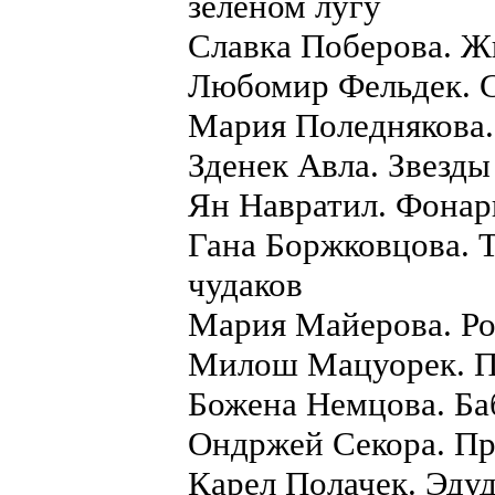
зеленом лугу
Славка Поберова. 
Любомир Фельдек. 
Мария Поледнякова.
Зденек Авла. Звезды
Ян Навратил. Фонар
Гана Боржковцова. 
чудаков
Мария Майерова. Р
Милош Мацуорек. П
Божена Немцова. Б
Ондржей Секора. П
Карел Полачек. Эду