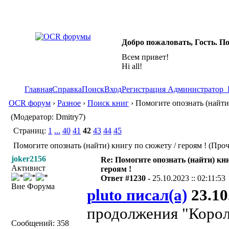
Добро пожаловать, Гость. П
Всем привет!
Hi all!
Главная
Справка
Поиск
Вход
Регистрация
Администратор
OCR форум
›
Разное
›
Поиск книг
› Помогите опознать (найти)
(Модератор: Dmitry7)
Страниц:
1
...
40
41
42
43
44
45
Помогите опознать (найти) книгу по сюжету / героям ! (Проч
joker2156
Re: Помогите опознать (найти) кни
Активист
героям !
Ответ #1230 -
25.10.2023 :: 02:11:53
Вне Форума
pluto писал(а)
23.10.
продолжения "Корол
Сообщений: 358