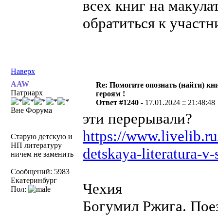
всех книг на макула
обратиться к участ
Наверх
AAW
Re: Помогите опознать (найти) кни
Патриарх
героям !
Ответ #1240 -
17.01.2024 :: 21:48:48
Вне Форума
эти перерывали?
https://www.livelib.r
Старую детскую и
НП литературу
detskaya-literatura-v-s
ничем не заменить
Сообщений: 5983
Екатеринбург
Чехия
Пол:
Богумил Ржига. Поез