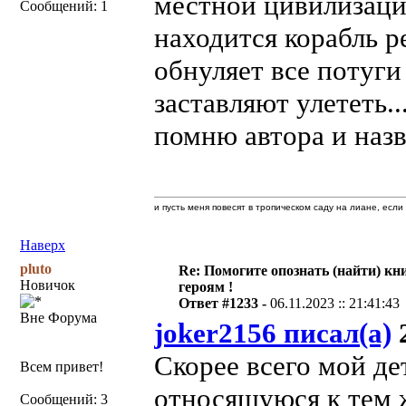
местной цивилизации
Сообщений: 1
находится корабль 
обнуляет все потуги
заставляют улететь..
помню автора и назв
и пусть меня повесят в тропическом саду на лиане, если
Наверх
pluto
Re: Помогите опознать (найти) кни
Новичок
героям !
Ответ #1233 -
06.11.2023 :: 21:41:43
Вне Форума
joker2156 писал(а)
2
Скорее всего мой де
Всем привет!
относящуюся к тем 
Сообщений: 3