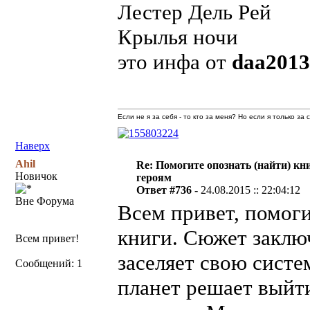
Лестер Дель Рей
Крылья ночи
это инфа от
daa2013
Если не я за себя - то кто за меня? Но если я только за
Наверх
Ahil
Re: Помогите опознать (найти) кни
Новичок
героям
Ответ #736 -
24.08.2015 :: 22:04:12
Вне Форума
Всем привет, помог
книги. Сюжет заклю
Всем привет!
заселяет свою систе
Сообщений: 1
планет решает выйт