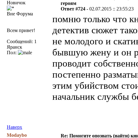
Новичок
героям
Ответ #724 -
02.07.2015 :: 23:55:23
Вне Форума
помню только что к
детектив сюжет так
Всем привет!
не молодого и скати
Сообщений: 1
Яранск
бывшую жену и он р
Пол:
проводит собственн
постепенно разматыв
этим убийством сто
начальник службы б
Наверх
Modaybo
Re: Помогите опознать (найти) кни