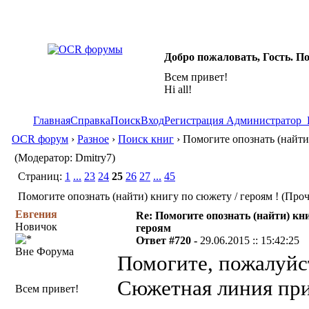
Добро пожаловать, Гость. П
Всем привет!
Hi all!
Главная
Справка
Поиск
Вход
Регистрация
Администратор
OCR форум
›
Разное
›
Поиск книг
› Помогите опознать (найти)
(Модератор: Dmitry7)
Страниц:
1
...
23
24
25
26
27
...
45
Помогите опознать (найти) книгу по сюжету / героям ! (Проч
Евгения
Re: Помогите опознать (найти) кни
Новичок
героям
Ответ #720 -
29.06.2015 :: 15:42:25
Вне Форума
Помогите, пожалуйст
Сюжетная линия при
Всем привет!