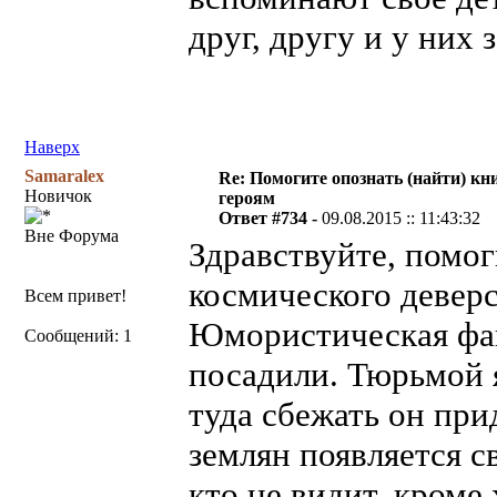
друг, другу и у них 
Наверх
Samaralex
Re: Помогите опознать (найти) кни
Новичок
героям
Ответ #734 -
09.08.2015 :: 11:43:32
Вне Форума
Здравствуйте, помог
космического деверс
Всем привет!
Юмористическая фан
Сообщений: 1
посадили. Тюрьмой я
туда сбежать он пр
землян появляется с
кто не видит, кроме 