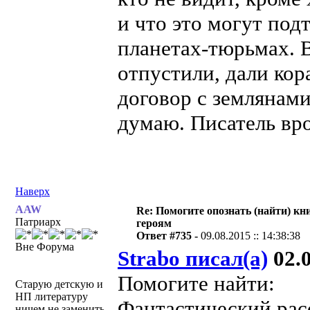
и что это могут под
планетах-тюрьмах. В
отпустили, дали ко
договор с землянами
думаю. Писатель вр
Наверх
AAW
Re: Помогите опознать (найти) кни
Патриарх
героям
Ответ #735 -
09.08.2015 :: 14:38:38
Вне Форума
Strabo писал(а)
02.0
Помогите найти:
Старую детскую и
НП литературу
Фантастический рас
ничем не заменить