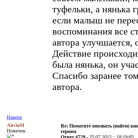
туфельки, а нянька 
если малыш не перес
воспоминания все ст
автора улучшается, 
Действие происходит
была нянька, он уча
Спасибо заранее том
автора.
Наверх
AleciaM
Re: Помогите опознать (найти) кни
Новичок
героям
Ответ #729 -
25.07.2015 :: 18:19:05