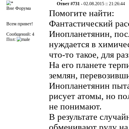
Ответ #731 -
02.08.2015 :: 21:26:44
Вне Форума
Помогите найти:
Фантастический рас
Всем привет!
Инопланетянин, пос
Сообщений: 4
Пол:
нуждается в химичес
что-то такое, для р
На его планете тер
землян, перевозивши
Инопланетянин пыта
рисует атомы, но по
не понимают.
В результате случай
обменивают руду на