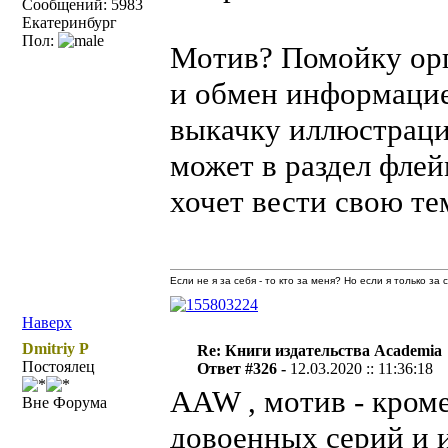
Сообщений: 5983
Екатеринбург
Пол:
Мотив? Помойку орг
и обмен информацие
выкачку иллюстраци
может в раздел флей
хочет вести свою те
Если не я за себя - то кто за меня? Но если я только за
Наверх
Dmitriy P
Re: Книги издательства Academia
Постоялец
Ответ #326 -
12.03.2020 :: 11:36:18
AAW , мотив - кроме
Вне Форума
довоенных серий и и