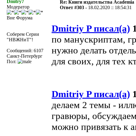
Dmitry7
Re: Книги издательства Academia
Модератор
Ответ #303 -
18.02.2020 :: 18:54:31
Вне Форума
Dmitriy P писал(а)
1
Соберем Серии
по манускриптам, г
"НВЖНиТ"!
нужно делать отдел
Сообщений: 6107
Санкт-Петербург
для своих, для тех к
Пол:
Dmitriy P писал(а)
1
делаем 2 темы - ил
гравюры, обсуждаем,
можно привязать к а