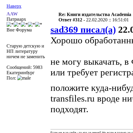
Наверх
AAW
Re: Книги издательства Academia
Патриарх
Ответ #312 -
22.02.2020 :: 16:51:01
sad369 писал(а)
22.0
Вне Форума
Хорошо обработанн
Старую детскую и
НП литературу
ничем не заменить
не могу выкачать, в
Сообщений: 5983
или требует регистр
Екатеринбург
Пол:
положите куда-нибу
transfiles.ru вроде 
подходят.
Если не я за себя - то кто за меня? Но если я только за