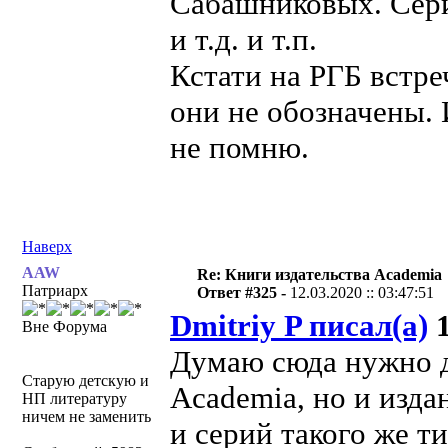
Сабашниковых. Сери
и т.д. и т.п.
Кстати на РГБ встре
они не обозначены.
не помню.
Наверх
AAW
Re: Книги издательства Academia
Патриарх
Ответ #325 -
12.03.2020 :: 03:47:51
Dmitriy P писал(а)
1
Вне Форума
Думаю сюда нужно д
Старую детскую и
Academia, но и изда
НП литературу
ничем не заменить
и серий такого же ти