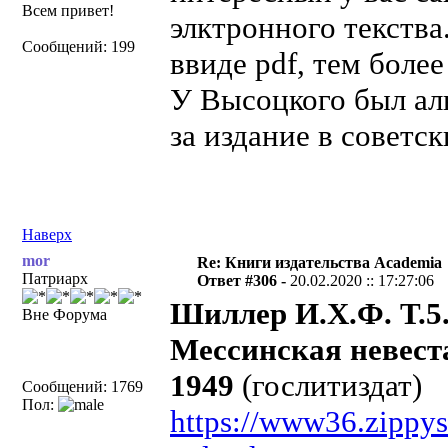
Всем привет!
элктронного текства
Сообщений: 199
ввиде pdf, тем бол
У Высоцкого был аль
за издание в советс
Наверх
mor
Re: Книги издательства Academia
Патриарх
Ответ #306 -
20.02.2020 :: 17:27:06
Шиллер И.Х.Ф. Т.5
Вне Форума
Мессинская невеста
1949
(гослитиздат)
Сообщений: 1769
Пол:
https://www36.zippy