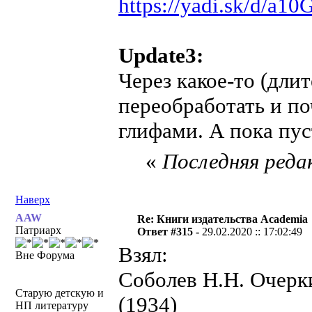
https://yadi.sk/d/a
Update3:
Через какое-то (дли
переобработать и по
глифами. А пока пус
«
Последняя редак
Наверх
AAW
Re: Книги издательства Academia
Патриарх
Ответ #315 -
29.02.2020 :: 17:02:49
Взял:
Вне Форума
Соболев Н.Н. Очерк
Старую детскую и
(1934)
НП литературу