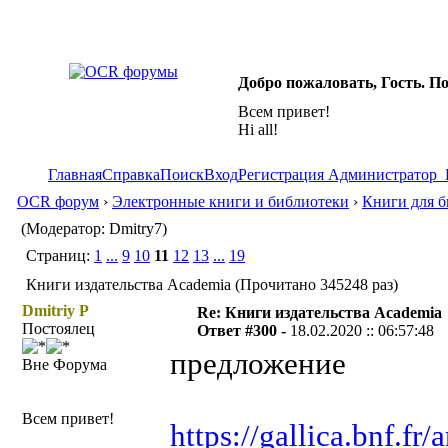
Добро пожаловать, Гость. П
Всем привет!
Hi all!
Главная
Справка
Поиск
Вход
Регистрация
Администратор
OCR форум
›
Электронные книги и библиотеки
›
Книги для б
(Модератор: Dmitry7)
Страниц:
1
...
9
10
11
12
13
...
19
Книги издательства Academia (Прочитано 345248 раз)
Dmitriy P
Re: Книги издательства Academia
Постоялец
Ответ #300 -
18.02.2020 :: 06:57:48
предложение
Вне Форума
Всем привет!
https://gallica.bnf.f