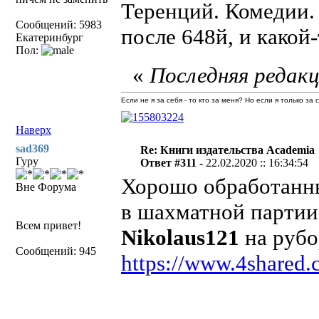
Теренций. Комедии. 
Сообщений: 5983
после 648й, и какой
Екатеринбург
Пол:
«
Последняя редакц
Если не я за себя - то кто за меня? Но если я только за
Наверх
sad369
Re: Книги издательства Academia
Гуру
Ответ #311 -
22.02.2020 :: 16:34:54
Хорошо обработанны
Вне Форума
в шахматной партии
Всем привет!
Nikolaus121
на рубо
Сообщений: 945
https://www.4shared