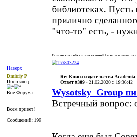
библиотеках. Пусть 
прилично сделанного
"что-то" есть, - ну
Если не я за себя - то кто за меня? Но если я только за
Наверх
Dmitriy P
Re: Книги издательства Academia
Постоялец
Ответ #309 -
21.02.2020 :: 19:36:42
Wysotsky_Group пи
Вне Форума
Встречный вопрос: о
Всем привет!
Сообщений: 199
Когда еще был Сове