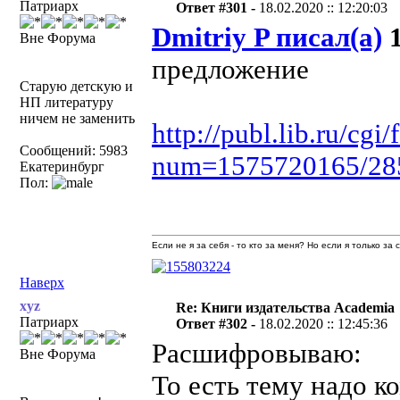
Патриарх
Ответ #301 -
18.02.2020 :: 12:20:03
Dmitriy P писал(а)
1
Вне Форума
предложение
Старую детскую и
НП литературу
ничем не заменить
http://publ.lib.ru/cg
Сообщений: 5983
num=1575720165/28
Екатеринбург
Пол:
Если не я за себя - то кто за меня? Но если я только за
Наверх
xyz
Re: Книги издательства Academia
Патриарх
Ответ #302 -
18.02.2020 :: 12:45:36
Расшифровываю:
Вне Форума
То есть тему надо к