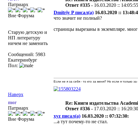
Патриарх
Ответ #335 -
16.03.2020 :: 14:05:5
Dmitriy P писал(а)
16.03.2020 :: 13:48:4
Вне Форума
что значит не полный?
страницы вырезаны в экземпляре. мног
Старую детскую и
НП литературу
ничем не заменить
Сообщений: 5983
Екатеринбург
Пол:
Если не я за себя - то кто за меня? Но если я только за
Наверх
mor
Re: Книги издательства Academ
Патриарх
Ответ #336 -
17.03.2020 :: 16:20:3
xyz писал(а)
16.03.2020 :: 07:32:30:
Вне Форума
...а тут почему-то не стал.