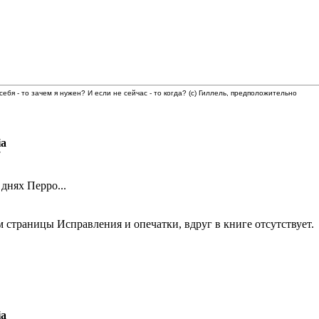
 себя - то зачем я нужен? И если не сейчас - то когда? (с) Гиллель, предположительно
ia
7
 днях Перро...
страницы Исправления и опечатки, вдруг в книге отсутствует. 
ia