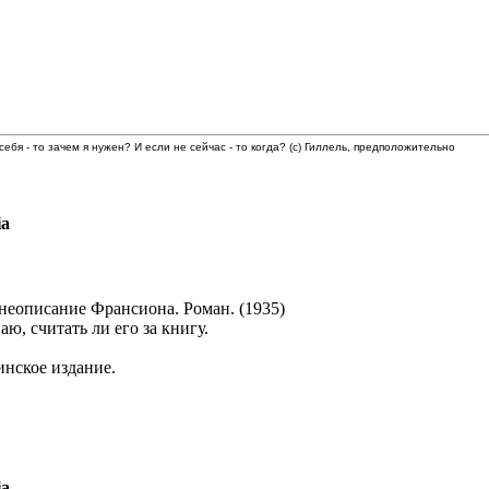
 себя - то зачем я нужен? И если не сейчас - то когда? (с) Гиллель, предположительно
ia
1
неописание Франсиона. Роман. (1935)
аю, считать ли его за книгу.
инское издание.
ia