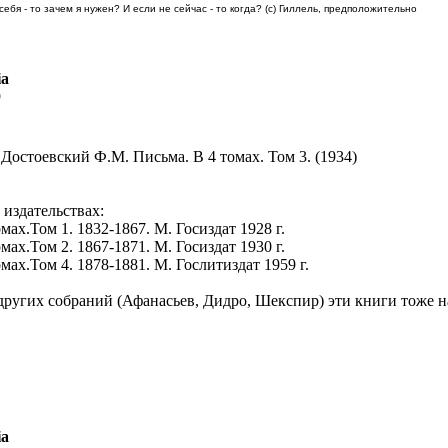
 себя - то зачем я нужен? И если не сейчас - то когда? (с) Гиллель, предположительно
ia
9
 Достоевский Ф.М. Письма. В 4 томах. Том 3. (1934)
издательствах:
ах.Том 1. 1832-1867. М. Госиздат 1928 г.
ах.Том 2. 1867-1871. М. Госиздат 1930 г.
ах.Том 4. 1878-1881. М. Гослитиздат 1959 г.
других собраний (Афанасьев, Дидро, Шекспир) эти книги тоже н
ia