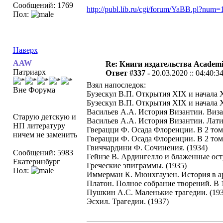
Сообщений: 1769
http://publ.lib.ru/cgi/forum/YaBB.pl?nu
Пол:
Наверх
AAW
Re: Книги издательства Academ
Патриарх
Ответ #337 -
20.03.2020 :: 04:40:3
Взял напоследок:
Вне Форума
Бузескул В.П. Открытия XIX и начала XX
Бузескул В.П. Открытия XIX и начала X
Васильев А.А. История Византии. Визан
Старую детскую и
Васильев А.А. История Византии. Латин
НП литературу
Гверацци Ф. Осада Флоренции. В 2 тома
ничем не заменить
Гверацци Ф. Осада Флоренции. В 2 тома
Гвиччардини Ф. Сочинения. (1934)
Сообщений: 5983
Гейнзе В. Ардингелло и блаженные остр
Екатеринбург
Греческие эпиграммы. (1935)
Пол:
Иммерман К. Мюнхгаузен. История в ара
Платон. Полное собрание творений. В 15
Пушкин А.С. Маленькие трагедии. (193
Эсхил. Трагедии. (1937)