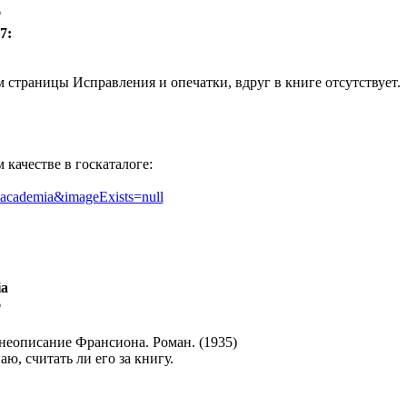
6
7:
страницы Исправления и опечатки, вдруг в книге отсутствует. 
качестве в госкаталоге:
?q=academia&imageExists=null
ia
6
неописание Франсиона. Роман. (1935)
аю, считать ли его за книгу.