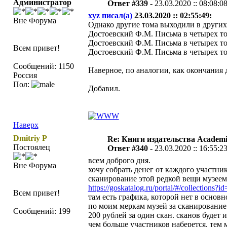
Администратор
Ответ #339 -
23.03.2020 :: 08:08:0
xyz писал(а)
23.03.2020 :: 02:55:49:
Вне Форума
Однако другие тома выходили в других 
Достоевский Ф.М. Письма в четырех том
Достоевский Ф.М. Письма в четырех том
Всем привет!
Достоевский Ф.М. Письма в четырех том
Сообщений: 1150
Наверное, по аналогии, как окончания 
Россия
Пол:
Добавил.
Наверх
Dmitriy P
Re: Книги издательства Academ
Постоялец
Ответ #340 -
23.03.2020 :: 16:55:2
всем доброго дня.
Вне Форума
хочу собрать денег от каждого участни
сканирование этой редкой вещи музеем
https://goskatalog.ru/portal/#/collections?
Всем привет!
там есть графика, которой нет в основн
по моим меркам музей за сканирование 
Сообщений: 199
200 рублей за один скан. сканов будет и
чем больше участников наберется, тем 