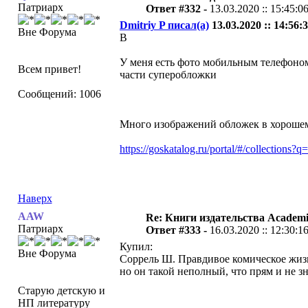
Патриарх
Ответ #332 -
13.03.2020 :: 15:45:0
Dmitriy P писал(а)
13.03.2020 :: 14:56:3
Вне Форума
В
У меня есть фото мобильным телефоном 
Всем привет!
части суперобложки
Сообщений: 1006
Много изображений обложек в хорошем 
https://goskatalog.ru/portal/#/collections
Наверх
AAW
Re: Книги издательства Academ
Патриарх
Ответ #333 -
16.03.2020 :: 12:30:1
Купил:
Вне Форума
Соррель Ш. Правдивое комическое жиз
но он такой неполный, что прям и не зн
Старую детскую и
НП литературу