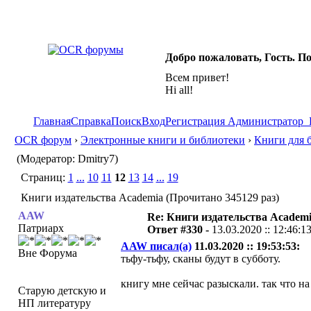
Добро пожаловать, Гость. П
Всем привет!
Hi all!
Главная
Справка
Поиск
Вход
Регистрация
Администратор
OCR форум
›
Электронные книги и библиотеки
›
Книги для 
(Модератор: Dmitry7)
Страниц:
1
...
10
11
12
13
14
...
19
Книги издательства Academia (Прочитано 345129 раз)
AAW
Re: Книги издательства Academ
Патриарх
Ответ #330 -
13.03.2020 :: 12:46:1
AAW писал(а)
11.03.2020 :: 19:53:53:
Вне Форума
тьфу-тьфу, сканы будут в субботу.
книгу мне сейчас разыскали. так что на
Старую детскую и
НП литературу