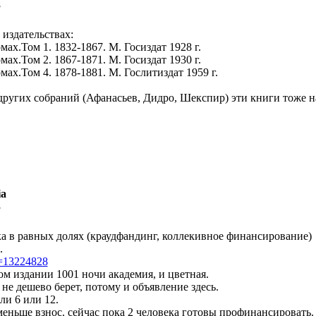
8
издательствах:
ах.Том 1. 1832-1867. М. Госиздат 1928 г.
ах.Том 2. 1867-1871. М. Госиздат 1930 г.
ах.Том 4. 1878-1881. М. Гослитиздат 1959 г.
других собраний (Афанасьев, Дидро, Шекспир) эти книги тоже н
ia
3
ка в равных долях (краудфандинг, коллекивное финансирование)
.
id=13224828
ом издании 1001 ночи академия, и цветная.
не дешево берет, потому и объявление здесь.
ли 6 или 12.
меньше взнос. сейчас пока 2 человека готовы профинансировать.