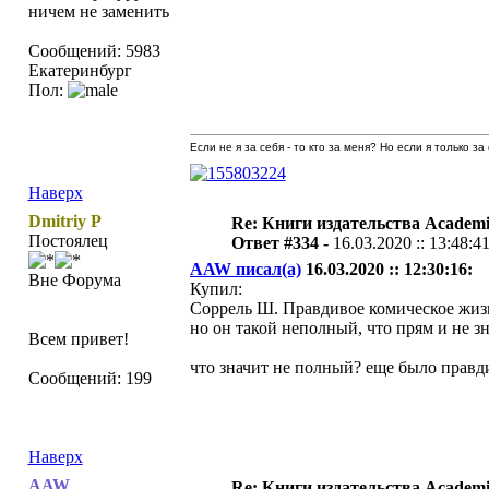
ничем не заменить
Сообщений: 5983
Екатеринбург
Пол:
Если не я за себя - то кто за меня? Но если я только за
Наверх
Dmitriy P
Re: Книги издательства Academ
Постоялец
Ответ #334 -
16.03.2020 :: 13:48:4
AAW писал(а)
16.03.2020 :: 12:30:16:
Вне Форума
Купил:
Соррель Ш. Правдивое комическое жиз
но он такой неполный, что прям и не зн
Всем привет!
что значит не полный? еще было правд
Сообщений: 199
Наверх
AAW
Re: Книги издательства Academ