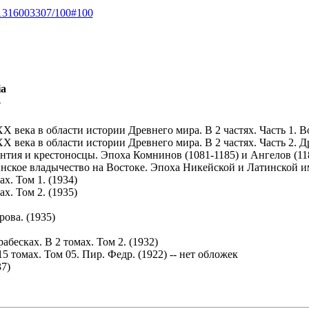
m=1316003307/100#100
ia
4
 века в области истории Древнего мира. В 2 частях. Часть 1. Во
X века в области истории Древнего мира. В 2 частях. Часть 2. Д
тия и крестоносцы. Эпоха Комнинов (1081-1185) и Ангелов (1185-
ское владычество на Востоке. Эпоха Никейской и Латинской имп
х. Том 1. (1934)
х. Том 2. (1935)
ова. (1935)
бесках. В 2 томах. Том 2. (1932)
 томах. Том 05. Пир. Федр. (1922) -- нет обложек
7)