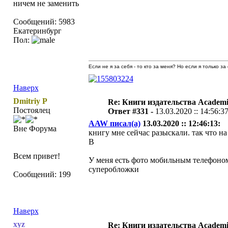
ничем не заменить
Сообщений: 5983
Екатеринбург
Пол:
Если не я за себя - то кто за меня? Но если я только за
Наверх
Dmitriy P
Re: Книги издательства Academ
Постоялец
Ответ #331 -
13.03.2020 :: 14:56:3
AAW писал(а)
13.03.2020 :: 12:46:13:
Вне Форума
книгу мне сейчас разыскали. так что на
В
Всем привет!
У меня есть фото мобильным телефоном 
суперобложки
Сообщений: 199
Наверх
xyz
Re: Книги издательства Academ