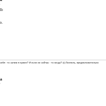
5
1:
о.
 себя - то зачем я нужен? И если не сейчас - то когда? (с) Гиллель, предположительно
ia
0