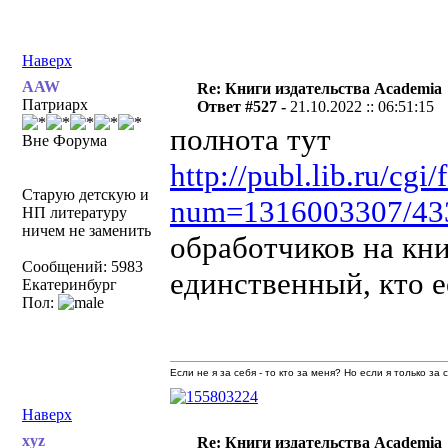
Наверх
AAW
Re: Книги издательства Academia
Патриарх
Ответ #527 -
21.10.2022 :: 06:51:15
полнота тут
Вне Форума
http://publ.lib.ru/cg
Старую детскую и
num=1316003307/43
НП литературу
ничем не заменить
обработчиков на кни
Сообщений: 5983
единственный, кто е
Екатеринбург
Пол:
Если не я за себя - то кто за меня? Но если я только за
Наверх
xyz
Re: Книги издательства Academia