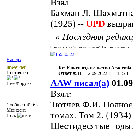
Взял
Бахман Л. Шахматная
(1925) --
UPD
выдран
«
Последняя редакц
Если не я за себя - то кто за меня? Но если я только за
Наверх
imwerden
Re: Книги издательства Academia
Постоялец
Ответ #511 -
12.09.2022 :: 11:11:28
AAW писал(а)
01.09
Вне Форума
Взял:
Тютчев Ф.И. Полное
Сообщений: 63
Мюнхенъ
томах. Том 2. (1934)
Пол:
Шестидесятые годы.