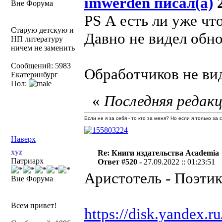
imwerden писал(а)
2
Вне Форума
PS А есть ли уже чт
Старую детскую и
Давно не видел обно
НП литературу
ничем не заменить
Сообщений: 5983
Обработчиков не вид
Екатеринбург
Пол:
«
Последняя редакц
Если не я за себя - то кто за меня? Но если я только за
Наверх
xyz
Re: Книги издательства Academia
Патриарх
Ответ #520 -
27.09.2022 :: 01:23:51
Аристотель - Поэти
Вне Форума
Всем привет!
https://disk.yandex