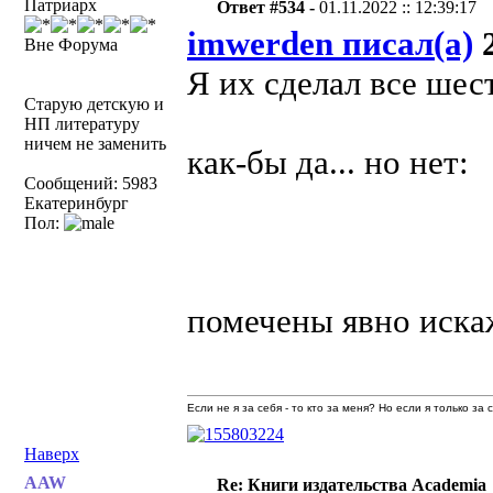
Патриарх
Ответ #534 -
01.11.2022 :: 12:39:17
imwerden писал(а)
2
Вне Форума
Я их сделал все шес
Старую детскую и
НП литературу
ничем не заменить
как-бы да... но нет:
Сообщений: 5983
Екатеринбург
Пол:
помечены явно иска
Если не я за себя - то кто за меня? Но если я только за
Наверх
AAW
Re: Книги издательства Academia