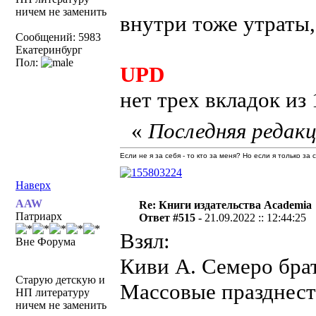
ничем не заменить
внутри тоже утраты,
Сообщений: 5983
Екатеринбург
Пол:
UPD
нет трех вкладок из 
«
Последняя редакц
Если не я за себя - то кто за меня? Но если я только за
Наверх
AAW
Re: Книги издательства Academia
Патриарх
Ответ #515 -
21.09.2022 :: 12:44:25
Взял:
Вне Форума
Киви А. Семеро брат
Старую детскую и
Массовые празднеств
НП литературу
ничем не заменить