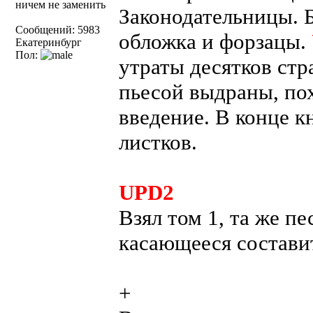
ничем не заменить
Законодательницы. Б
Сообщений: 5983
обложка и форзацы.
Екатеринбург
Пол:
утраты десятков ст
пьесой выдраны, по
введение. В конце к
листков.
UPD2
Взял том 1, та же п
касающееся состави
+