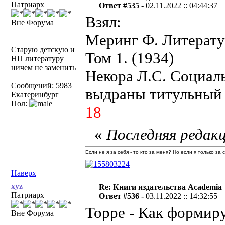
Патриарх
Ответ #535 -
02.11.2022 :: 04:44:37
Взял:
Вне Форума
Меринг Ф. Литератур
Старую детскую и
Том 1. (1934)
НП литературу
ничем не заменить
Некора Л.С. Социаль
Сообщений: 5983
выдраны титульный 
Екатеринбург
Пол:
18
«
Последняя редакц
Если не я за себя - то кто за меня? Но если я только за
Наверх
xyz
Re: Книги издательства Academia
Патриарх
Ответ #536 -
03.11.2022 :: 14:32:55
Торре - Как формир
Вне Форума