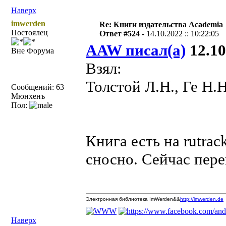
Наверх
imwerden
Re: Книги издательства Academia
Постоялец
Ответ #524 -
14.10.2022 :: 10:22:05
AAW писал(а)
12.10
Вне Форума
Взял:
Толстой Л.Н., Ге Н.Н
Сообщений: 63
Мюнхенъ
Пол:
Книга есть на rutra
сносно. Сейчас перен
Электронная библиотека ImWerden&&
http://imwerden.de
Наверх