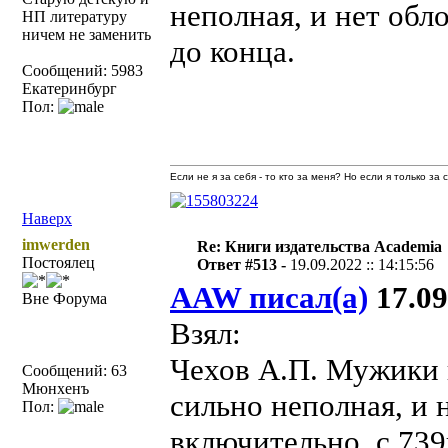
неполная, и нет обл
НП литературу
ничем не заменить
до конца.
Сообщений: 5983
Екатеринбург
Пол:
Если не я за себя - то кто за меня? Но если я только за
Наверх
imwerden
Re: Книги издательства Academia
Постоялец
Ответ #513 -
19.09.2022 :: 14:15:56
AAW писал(а)
17.09
Вне Форума
Взял:
Чехов А.П. Мужики и
Сообщений: 63
Мюнхенъ
сильно неполная, и 
Пол:
включительно, с 739