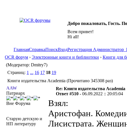
Добро пожаловать, Гость. П
Всем привет!
Hi all!
Главная
Справка
Поиск
Вход
Регистрация
Администратор
OCR форум
›
Электронные книги и библиотеки
›
Книги для б
(Модератор: Dmitry7)
Страниц:
1
...
16
17
18
19
Книги издательства Academia (Прочитано 345308 раз)
AAW
Re: Книги издательства Academia
Патриарх
Ответ #510 -
06.09.2022 :: 20:05:04
Взял:
Вне Форума
Аристофан. Комедии.
Старую детскую и
Лисистрата. Женщин
НП литературу