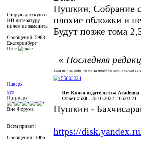
Пушкин, Собрание со
Старую детскую и
плохие обложки и не
НП литературу
ничем не заменить
Будут позже тома 2,3
Сообщений: 5983
Екатеринбург
Пол:
«
Последняя редакц
Если не я за себя - то кто за меня? Но если я только за
Наверх
xyz
Re: Книги издательства Academia
Патриарх
Ответ #530 -
26.10.2022 :: 05:03:21
Пушкин - Бахчисара
Вне Форума
Всем привет!
https://disk.yandex
Сообщений: 1006