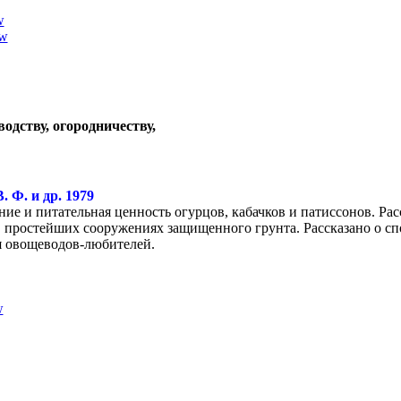
w
ow
водству, огородничеству,
 Ф. и др. 1979
ние и питательная ценность огурцов, кабачков и патиссонов. Р
простейших сооружениях защищенного грунта. Рассказано о спо
я овощеводов-любителей.
w