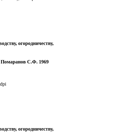
водству, огородничеству,
 Помаранов С.Ф. 1969
dpi
водству, огородничеству,