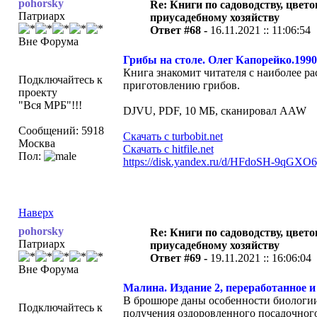
pohorsky
Re: Книги по садоводству, цвето
Патриарх
приусадебному хозяйству
Ответ #68 -
16.11.2021 :: 11:06:54
Вне Форума
Грибы на столе. Олег Капорейко.1990
Книга знакомит читателя с наиболее р
Подключайтесь к
приготовлению грибов.
проекту
"Вся МРБ"!!!
DJVU, PDF, 10 МБ, сканировал AAW
Сообщений: 5918
Скачать с turbobit.net
Москва
Скачать с hitfile.net
Пол:
https://disk.yandex.ru/d/HFdoSH-9qGXO
Наверх
pohorsky
Re: Книги по садоводству, цвето
Патриарх
приусадебному хозяйству
Ответ #69 -
19.11.2021 :: 16:06:04
Вне Форума
Малина. Издание 2, переработанное и 
В брошюре даны особенности биологии 
Подключайтесь к
получения оздоровленного посадочного 