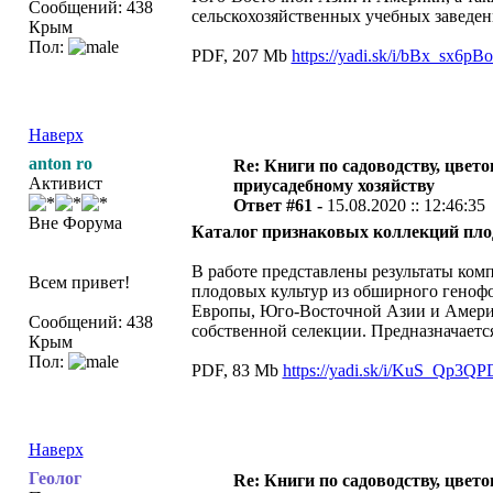
Сообщений: 438
сельскохозяйственных учебных заведен
Крым
Пол:
PDF, 207 Mb
https://yadi.sk/i/bBx_sx6p
Наверх
anton ro
Re: Книги по садоводству, цвето
Активист
приусадебному хозяйству
Ответ #61 -
15.08.2020 :: 12:46:35
Вне Форума
Каталог признаковых коллекций плодо
В работе представлены результаты ком
Всем привет!
плодовых культур из обширного генофо
Европы, Юго-Восточной Азии и Амери
Сообщений: 438
собственной селекции. Предназначается
Крым
Пол:
PDF, 83 Mb
https://yadi.sk/i/KuS_Qp3
Наверх
Геолог
Re: Книги по садоводству, цвето