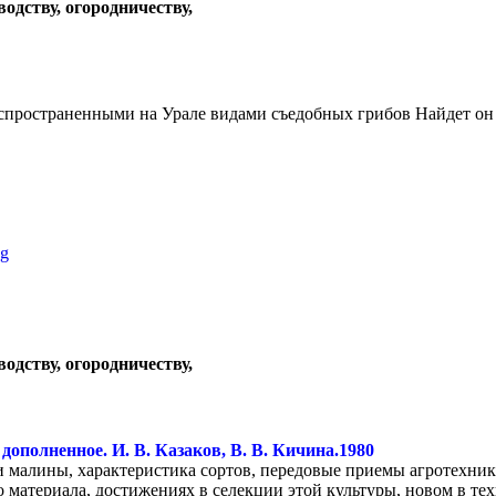
водству, огородничеству,
аспространенными на Урале видами съедобных грибов Найдет он з
6g
водству, огородничеству,
дополненное. И. В. Казаков, В. В. Кичина.1980
малины, характеристика сортов, передовые приемы агротехник
материала, достижениях в селекции этой культуры, новом в тех