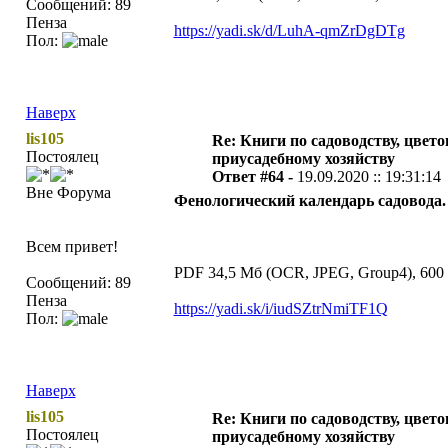
Сообщений: 89
Пенза
https://yadi.sk/d/LuhA-qmZrDgDTg
Пол:
Наверх
lis105
Re: Книги по садоводству, цвето
Постоялец
приусадебному хозяйству
Ответ #64 -
19.09.2020 :: 19:31:14
Вне Форума
Фенологический календарь садовода.
Всем привет!
PDF 34,5 Мб (OCR, JPEG, Group4), 600 
Сообщений: 89
Пенза
https://yadi.sk/i/iudSZtrNmiTF1Q
Пол:
Наверх
lis105
Re: Книги по садоводству, цвето
Постоялец
приусадебному хозяйству