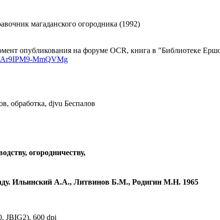
равочник магаданского огородника (1992)
мент опубликования на форуме OCR, книга в "Библиотеке Ершов
sk/d/Ar9IPM9-MmQVMg
в, обработка, djvu Беспалов
водству, огородничеству,
ду. Ильинский А.А., Литвинов Б.М., Родигин М.Н. 1965
 JBIG2), 600 dpi