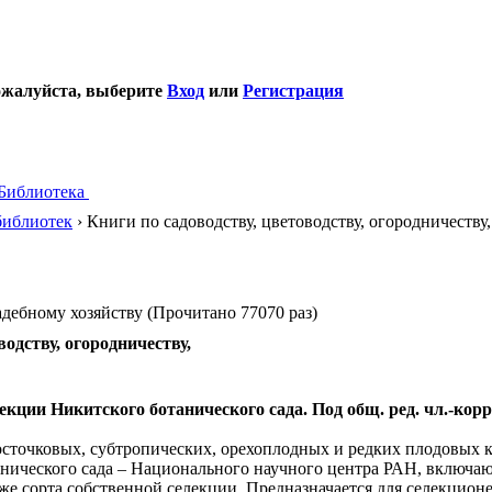
ожалуйста, выберите
Вход
или
Регистрация
Библиотека
библиотек
› Книги по садоводству, цветоводству, огородничеству
адебному хозяйству (Прочитано 77070 раз)
водству, огородничеству,
кции Никитского ботанического сада. Под общ. ред. чл.-кор
осточковых, субтропических, орехоплодных и редких плодовых к
нического сада – Национального научного центра РАН, включа
е сорта собственной селекции. Предназначается для селекционе