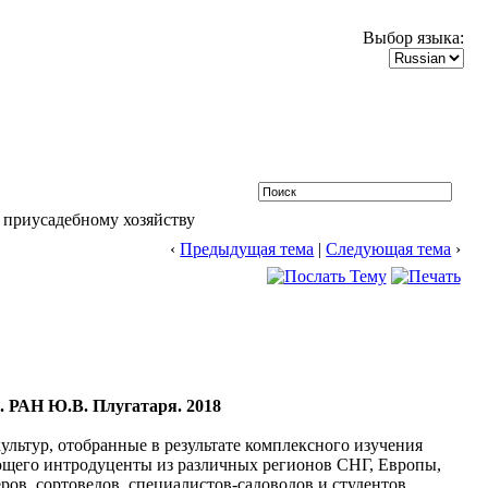
Выбор языка:
, приусадебному хозяйству
‹
Предыдущая тема
|
Следующая тема
›
р. РАН Ю.В. Плугатаря. 2018
ультур, отобранные в результате комплексного изучения
ющего интродуценты из различных регионов СНГ, Европы,
ров, сортоведов, специалистов-садоводов и студентов