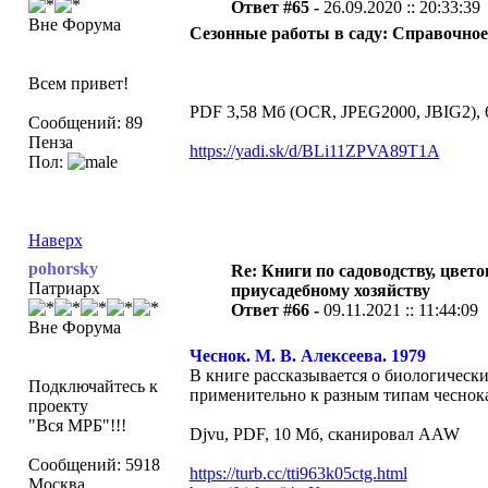
Ответ #65 -
26.09.2020 :: 20:33:39
Вне Форума
Сезонные работы в саду: Справочное п
Всем привет!
PDF 3,58 Мб (OCR, JPEG2000, JBIG2), 6
Сообщений: 89
Пенза
https://yadi.sk/d/BLi11ZPVA89T1A
Пол:
Наверх
pohorsky
Re: Книги по садоводству, цвето
Патриарх
приусадебному хозяйству
Ответ #66 -
09.11.2021 :: 11:44:09
Вне Форума
Чеснок. М. В. Алексеева. 1979
В книге рассказывается о биологическ
Подключайтесь к
применительно к разным типам чеснока,
проекту
"Вся МРБ"!!!
Djvu, PDF, 10 Мб, сканировал AAW
Сообщений: 5918
https://turb.cc/tti963k05ctg.html
Москва