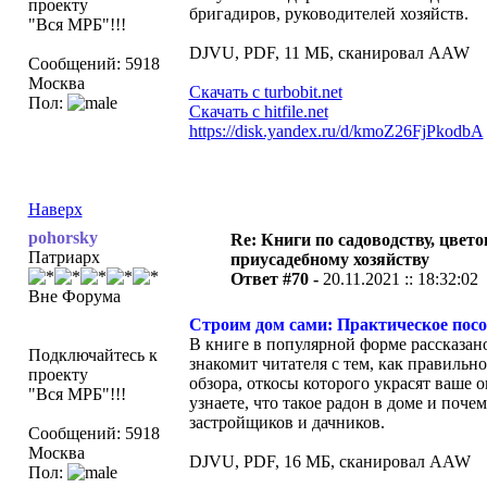
проекту
бригадиров, руководителей хозяйств.
"Вся МРБ"!!!
DJVU, PDF, 11 МБ, сканировал AAW
Сообщений: 5918
Москва
Скачать с turbobit.net
Пол:
Скачать с hitfile.net
https://disk.yandex.ru/d/kmoZ26FjPkodbA
Наверх
pohorsky
Re: Книги по садоводству, цвето
Патриарх
приусадебному хозяйству
Ответ #70 -
20.11.2021 :: 18:32:02
Вне Форума
Строим дом сами: Практическое посо
В книге в популярной форме рассказан
Подключайтесь к
знакомит читателя с тем, как правильн
проекту
обзора, откосы которого украсят ваше 
"Вся МРБ"!!!
узнаете, что такое радон в доме и поч
застройщиков и дачников.
Сообщений: 5918
Москва
DJVU, PDF, 16 МБ, сканировал AAW
Пол: