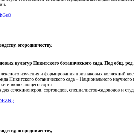
ий.
BohGsQ
водству, огородничеству,
вых культур Никитского ботанического сада. Под общ. ред. 
плексного изучения и формирования признаковых коллекций кос
нда Никитского ботанического сада – Национального научного 
ки и включающего сорта
 для селекционеров, сортоведов, специалистов-садоводов и сту
QPDEZNg
водству, огородничеству,