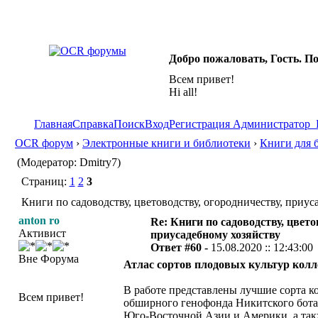
Добро пожаловать, Гость. П
Всем привет!
Hi all!
Главная
Справка
Поиск
Вход
Регистрация
Администратор
OCR форум
›
Электронные книги и библиотеки
›
Книги для 
(Модератор: Dmitry7)
Страниц:
1
2
3
Книги по садоводству, цветоводству, огородничеству, приус
anton ro
Re: Книги по садоводству, цвето
Активист
приусадебному хозяйству
Ответ #60 -
15.08.2020 :: 12:43:00
Вне Форума
Атлас сортов плодовых культур колле
В работе представлены лучшие сорта к
Всем привет!
обширного генофонда Никитского бота
Юго-Восточной Азии и Америки, а такж