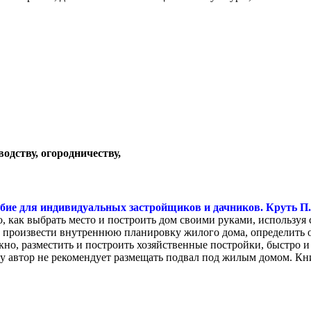
водству, огородничеству,
бие для индивидуальных застройщиков и дачников. Круть П. 
о, как выбрать место и построить дом своими руками, использу
о произвести внутреннюю планировку жилого дома, определить о
окно, разместить и построить хозяйственные постройки, быстро 
ему автор не рекомендует размещать подвал под жилым домом. К