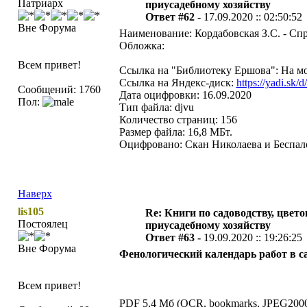
Патриарх
приусадебному хозяйству
Ответ #62 -
17.09.2020 :: 02:50:52
Вне Форума
Наименование: Кордабовская З.С. - Сп
Обложка:
Всем привет!
Ссылка на "Библиотеку Ершова": На мо
Ссылка на Яндекс-диск:
https://yadi.
Сообщений: 1760
Дата оцифровки: 16.09.2020
Пол:
Тип файла: djvu
Количество страниц: 156
Размер файла: 16,8 МБт.
Оцифровано: Скан Николаева и Беспало
Наверх
lis105
Re: Книги по садоводству, цвето
Постоялец
приусадебному хозяйству
Ответ #63 -
19.09.2020 :: 19:26:25
Вне Форума
Фенологический календарь работ в са
Всем привет!
PDF 5,4 Мб (OCR, bookmarks, JPEG2000,