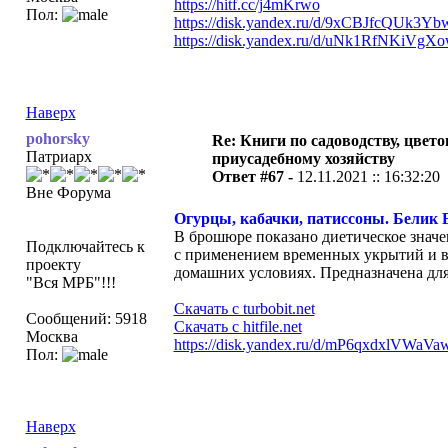
https://hitf.cc/j4mKrwo
Пол:
https://disk.yandex.ru/d/9xCBJfcQUk3Yb
https://disk.yandex.ru/d/uNk1RfNKiVgX
Наверх
pohorsky
Re: Книги по садоводству, цвето
Патриарх
приусадебному хозяйству
Ответ #67 -
12.11.2021 :: 16:32:20
Вне Форума
Огурцы, кабачки, патиссоны. Белик В.
В брошюре показано диетическое значе
Подключайтесь к
с применением временных укрытий и в 
проекту
домашних условиях. Предназначена дл
"Вся МРБ"!!!
Скачать с turbobit.net
Сообщений: 5918
Скачать с hitfile.net
Москва
https://disk.yandex.ru/d/mP6qxdxlVWaVa
Пол:
Наверх