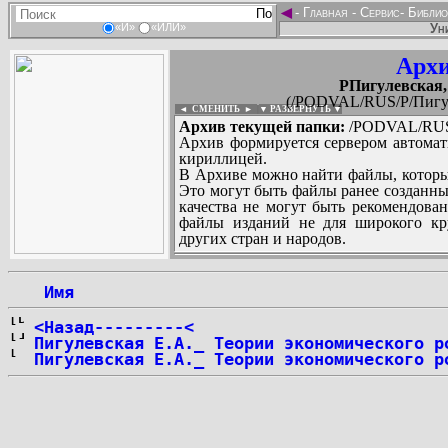
◄
-
Главная
-
Сервис
-
Библио
Ун
«И»
«ИЛИ»
Архи
PПигулевская,
(/PODVAL/RUS/P/Пигул
◄ СМЕНИТЬ
►
|
▼ РАЗВЕРНУТЬ ▼
Архив текущей папки:
/PODVAL/RUS/P
Архив формируется сервером автомат
кириллицей.
В Архиве можно найти файлы, которы
Это могут быть файлы ранее созданны
качества не могут быть рекомендован
файлы изданий не для широкого кру
других стран и народов.
 Имя
...
<Назад---------<
Пигулевская Е.А._ Теории экономического р
Пигулевская Е.А._ Теории экономического р