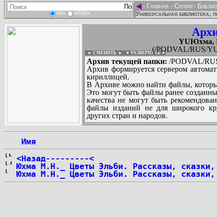
◄
-
Главная
-
Сервис
-
Библио
Универсальная библиотека, п
«И»
«ИЛИ»
Архи
YUЮхма, 
(/PODVAL/RUS/YU/
◄ СМЕНИТЬ
►
|
▼ РАЗВЕРНУТЬ ▼
Архив текущей папки:
/PODVAL/RUS/
Архив формируется сервером автомат
кириллицей.
В Архиве можно найти файлы, которы
Это могут быть файлы ранее созданны
качества не могут быть рекомендован
файлы изданий не для широкого кру
других стран и народов.
 Имя
...
<Назад---------<
Юхма М.Н._ Цветы Эльби. Рассказы, сказки,
Юхма М.Н._ Цветы Эльби. Рассказы, сказки,