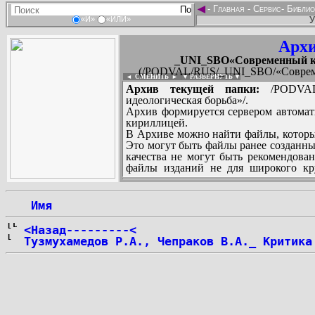
◄
-
Главная
-
Сервис
-
Библио
У
«И»
«ИЛИ»
Архи
_UNI_SBO«Современный кап
(/PODVAL/RUS/_UNI_SBO/«Современ
◄ СМЕНИТЬ
►
|
▼ РАЗВЕРНУТЬ ▼
Архив текущей папки:
/PODVAL/
идеологическая борьба»/.
Архив формируется сервером автомат
кириллицей.
В Архиве можно найти файлы, которы
Это могут быть файлы ранее созданны
качества не могут быть рекомендован
файлы изданий не для широкого кру
других стран и народов.
 Имя
...
<Назад---------<
Тузмухамедов Р.А., Чепраков В.А._ Критика