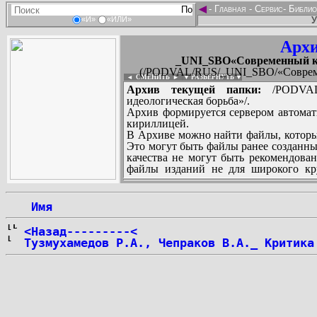
◄
-
Главная
-
Сервис
-
Библио
У
«И»
«ИЛИ»
Архи
_UNI_SBO«Современный кап
(/PODVAL/RUS/_UNI_SBO/«Современ
◄ СМЕНИТЬ
►
|
▼ РАЗВЕРНУТЬ ▼
Архив текущей папки:
/PODVAL/
идеологическая борьба»/.
Архив формируется сервером автомат
кириллицей.
В Архиве можно найти файлы, которы
Это могут быть файлы ранее созданны
качества не могут быть рекомендован
файлы изданий не для широкого кру
других стран и народов.
 Имя
...
<Назад---------<
Тузмухамедов Р.А., Чепраков В.А._ Критика