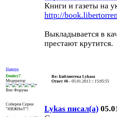
Книги и газеты на у
http://book.libertor
Выкладывается в кач
престают крутится.
Наверх
Dmitry7
Re: Библиотека Lykasa
Модератор
Ответ #6 -
05.01.2013 :: 15:05:55
Вне Форума
Соберем Серии
Lykas писал(а)
05.01
"НВЖНиТ"!