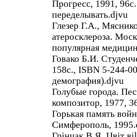
Прогресс, 1991, 96с
переделывать.djvu
Глезер Г.А., Мясни
атеросклероза. Моск
популярная медицинс
Говако Б.И. Студенч
158с., ISBN 5-244-0
демография).djvu
Голубые города. Пе
композитор, 1977, 3
Горькая память вой
Симферополь, 1995.
Грiнчак В.Я. Цвiт вil