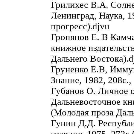
Грилихес В.А. Солн
Ленинград, Наука, 1
прогресс).djvu
Гропянов Е. В Камч
книжное издательств
Дальнего Востока).d
Груненко Е.В, Иммун
Знание, 1982, 208с.,
Губанов О. Личное 
Дальневосточное кни
(Молодая проза Даль
Гунин Д.Д. Республ
гвардия, 1975, 272с.