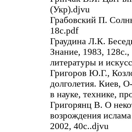
(Укр).djvu
Грабовский П. Солны
18с.pdf
Граудина Л.К. Бесед
Знание, 1983, 128с.
литературы и искусс
Григоров Ю.Г., Козл
долголетия. Киев, О
в науке, технике, про
Григорянц В. О нек
возрождения ислама
2002, 40с..djvu