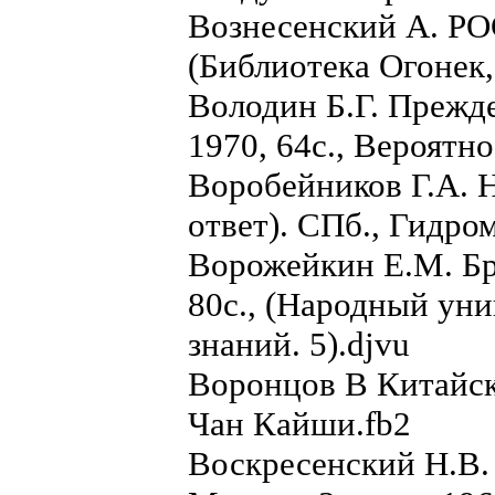
Вознесенский А. РO
(Библиотека Огонек,
Володин Б.Г. Прежде
1970, 64с., Вероятн
Воробейников Г.А. Н
ответ). СПб., Гидром
Ворожейкин Е.М. Бра
80с., (Народный уни
знаний. 5).djvu
Воронцов В Китайск
Чан Кайши.fb2
Воскресенский Н.В.