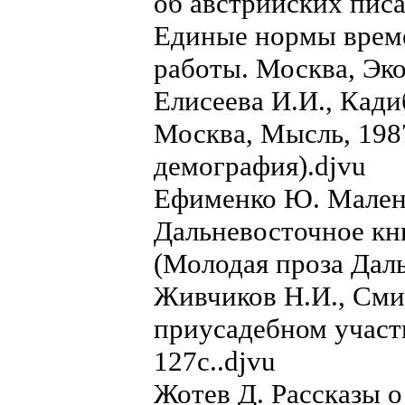
об австрийских пис
Единые нормы врем
работы. Москва, Эко
Елисеева И.И., Кади
Москва, Мысль, 1987
демография).djvu
Ефименко Ю. Малень
Дальневосточное кни
(Молодая проза Даль
Живчиков Н.И., Сми
приусадебном участк
127с..djvu
Жотев Д. Рассказы о