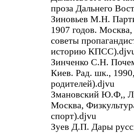
проза Дальнего Вост
Зиновьев М.Н. Парт
1907 годов. Москва, 
советы пропагандис
историю КПСС).djv
Зинченко С.Н. Почем
Киев. Рад. шк., 1990
родителей).djvu
Змановский Ю.Ф,, Л
Москва, Физкультура
спорт).djvu
Зуев Д.П. Дары русск