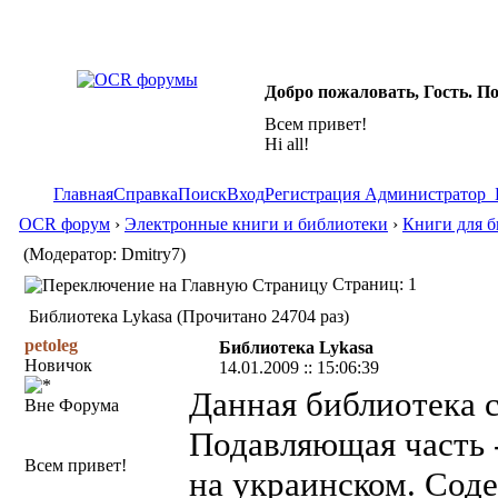
Добро пожаловать, Гость. П
Всем привет!
Hi all!
Главная
Справка
Поиск
Вход
Регистрация
Администратор
OCR форум
›
Электронные книги и библиотеки
›
Книги для б
(Модератор: Dmitry7)
Страниц: 1
Библиотека Lykasa (Прочитано 24704 раз)
petoleg
Библиотека Lykasa
Новичок
14.01.2009 :: 15:06:39
Данная библиотека с
Вне Форума
Подавляющая часть -
Всем привет!
на украинском. Соде