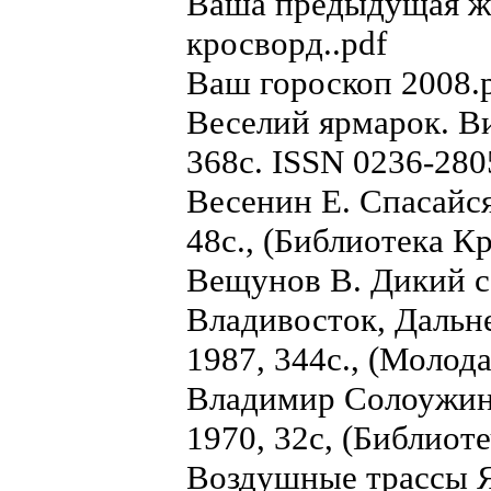
Ваша предыдущая ж
кросворд..pdf
Ваш гороскоп 2008.
Веселий ярмарок. Ви
368с. ISSN 0236-280
Весенин Е. Спасайся
48с., (Библиотека К
Вещунов В. Дикий се
Владивосток, Дальн
1987, 344с., (Молод
Владимир Солоужин 
1970, 32с, (Библиот
Воздушные трассы Я