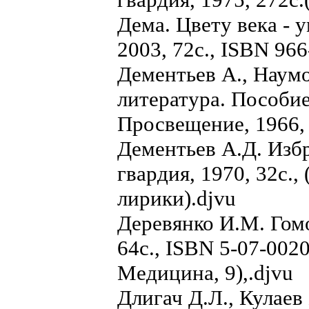
Дема. Цвету века - 
2003, 72с., ISBN 96
Дементьев А., Наумо
литература. Пособие
Просвещение, 1966, 
Дементьев А.Д. Изб
гвардия, 1970, 32с.
лирики).djvu
Деревянко И.М. Гомо
64с., ISBN 5-07-0020
Медицина, 9),.djvu
Длигач Д.Л., Кулаев