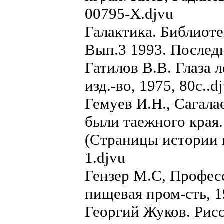
00795-X.djvu
Галактика. Библиот
Вып.3 1993. Последн
Гатилов В.В. Глаза 
изд.-во, 1975, 80с..d
Гемуев И.Н., Сагала
были таежного края.
(Страницы истории н
1.djvu
Гензер М.С, Професс
пищевая пром-сть, 1
Георгий Жуков. Рисо