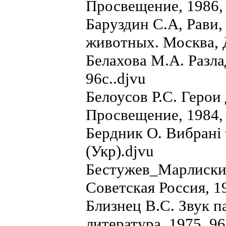
Просвещение, 1986, 
Баруздин С.А, Рави,
животных. Москва, Д
Белахова М.А. Разла
96с..djvu
Белоусов Р.С. Герои
Просвещение, 1984, 
Бердник О. Вибранi т
(Укр).djvu
Бестужев_Марлиский
Советская Россия, 19
Близнец В.С. Звук п
литература, 1975, 96