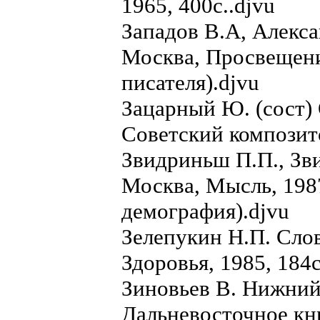
1965, 400с..djvu
Западов В.А, Алекса
Москва, Просвещение
писателя).djvu
Зацарный Ю. (сост)
Советский композито
Звидриньш П.П., Зв
Москва, Мысль, 1987
демография).djvu
Зелепукин Н.П. Сло
Здоровья, 1985, 184с
Зиновьев В. Нижний
Дальневосточное кн