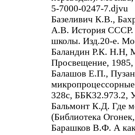
5-7000-0247-7.djvu
Базеливич К.В., Бах
А.В. История СССР. 
школы. Изд.20-е. Мо
Баландин Р.К. Н.Н,
Просвещение, 1985, 
Балашов Е.П., Пуза
микропроцессорные с
328с, ББК32.973.2, 
Бальмонт К.Д. Где м
(Библиотека Огонек,
Барашков В.Ф. А как