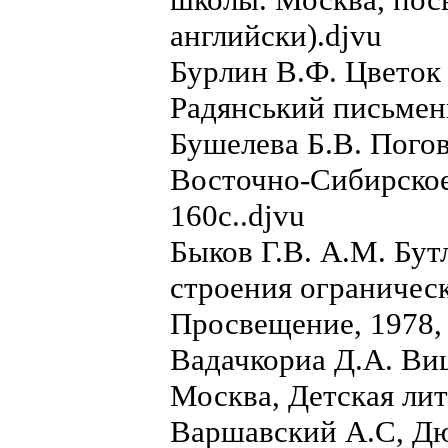
английски).djvu
Бурлин В.Ф. Цветок 
Радянський письменн
Бушелева Б.В. Пого
Восточно-Сибирское
160с..djvu
Быков Г.В. А.М. Бу
строения ограничес
Просвещение, 1978, 
Вадачкориа Д.А. Ви
Москва, Детская лит
Варшавский А.С, Д