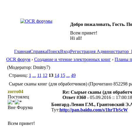
Добро пожаловать, Гость. П
Всем привет!
Hi all!
Главная
Справка
Поиск
Вход
Регистрация
Администратор
OCR форум
›
Создание и чтение электронных книг
›
Планы п
(Модератор: Dmitry7)
Страниц:
1
...
11
12
13
14
15
...
49
Сырые сканы книг (для обработчиков) (Прочитано 852298 ра
zorro04
Re: Сырые сканы (для обработч
Постоялец
Ответ #360 -
05.09.2016 :: 17:00:1
Бонгард-Левин Г.М., Грантовский Э.А
Вне Форума
Тут:
http://pan.baidu.com/s/1hrTbScW
Всем привет!