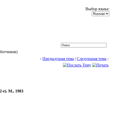
Выбор языка:
аботчиков)
‹
Предыдущая тема
|
Следующая тема
›
е). М., 1983