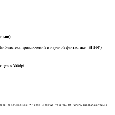
иков)
7
(Библиотека приключений и научной фантастики, БПНФ)
ацев в 300dpi
 себя - то зачем я нужен? И если не сейчас - то когда? (с) Гиллель, предположительно