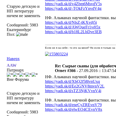
https://yadi.sk/d/v4Zbm6MsvdV5s
Старую детскую и
https://yadi.sk/d/-TOkFzYnvdV4g
НП литературу
ничем не заменить
НФ. Альманах научной фантастики. вы
https://yadi.sk/d/NlsZ-tKXvdj5i
Сообщений: 5983
https://yadi.sk/d/AWQueFr1vdj5x
Екатеринбург
https://yadi.sk/d/b18L2LbDve3EB
Пол:
Если не я за себя - то кто за меня? Но если я только за
Наверх
AAW
Re: Сырые сканы (для обработч
Патриарх
Ответ #366 -
27.09.2016 :: 13:47:5
НФ. Альманах научной фантастики. вы
Вне Форума
https://yadi.sk/d/XbQ2f58lvnUxq
https://yadi.sk/d/Ee2GNV8mvnV2L
https://yadi.sk/d/sTZ3NjKVvnV4i
Старую детскую и
НП литературу
НФ. Альманах научной фантастики. вы
ничем не заменить
https://yadi.sk/d/eneCyZREvnV79
https://yadi.sk/d/elwEO4CEvnV8x
Сообщений: 5983