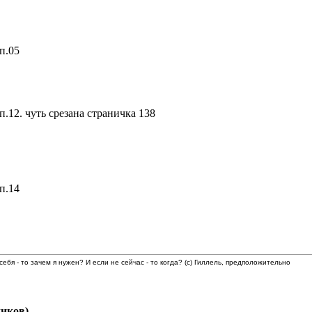
п.05
12. чуть срезана страничка 138
п.14
 себя - то зачем я нужен? И если не сейчас - то когда? (с) Гиллель, предположительно
иков)