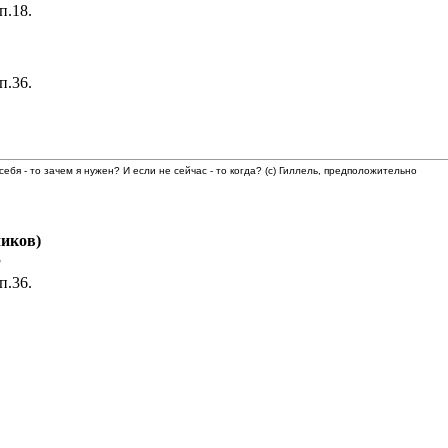
п.18.
п.36.
 себя - то зачем я нужен? И если не сейчас - то когда? (с) Гиллель, предположительно
иков)
8
п.36.