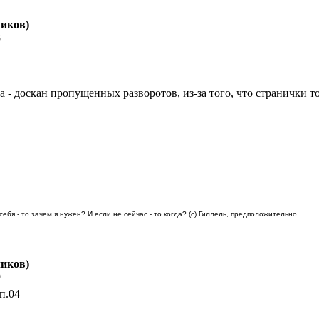
иков)
8
- доскан пропущенных разворотов, из-за того, что странички т
 себя - то зачем я нужен? И если не сейчас - то когда? (с) Гиллель, предположительно
иков)
9
п.04