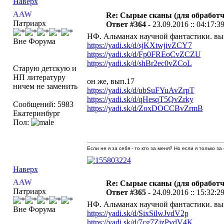
Наверх
AAW
Re: Сырые сканы (для обработч
Патриарх
Ответ #364 -
23.09.2016 :: 04:17:3
НФ. Альманах научной фантастики. вы
Вне Форума
https://yadi.sk/d/sjKXtwjivZCY7
https://yadi.sk/d/Fp0FREoCvZCZU
https://yadi.sk/d/shBr2ec0vZCoL
Старую детскую и
НП литературу
он же, вып.17
ничем не заменить
https://yadi.sk/d/ubSuFYuAvZrpT
https://yadi.sk/d/qHesqT5QvZrky
Сообщений: 5983
https://yadi.sk/d/ZoxDOCCBvZrmB
Екатеринбург
Пол:
Если не я за себя - то кто за меня? Но если я только за
Наверх
AAW
Re: Сырые сканы (для обработч
Патриарх
Ответ #365 -
24.09.2016 :: 15:32:2
НФ. Альманах научной фантастики. вып
Вне Форума
https://yadi.sk/d/SixSilwJvdV2p
https://yadi.sk/d/7cg7ZjzPvdV4K