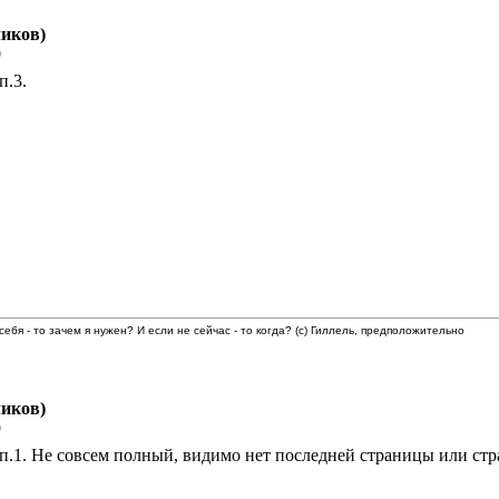
иков)
9
п.3.
 себя - то зачем я нужен? И если не сейчас - то когда? (с) Гиллель, предположительно
иков)
9
.1. Не совсем полный, видимо нет последней страницы или стр