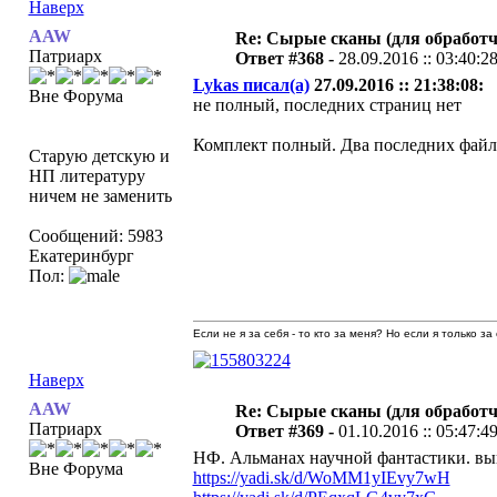
Наверх
AAW
Re: Сырые сканы (для обработч
Патриарх
Ответ #368 -
28.09.2016 :: 03:40:2
Lykas писал(а)
27.09.2016 :: 21:38:08:
Вне Форума
не полный, последних страниц нет
Комплект полный. Два последних файла 
Старую детскую и
НП литературу
ничем не заменить
Сообщений: 5983
Екатеринбург
Пол:
Если не я за себя - то кто за меня? Но если я только за
Наверх
AAW
Re: Сырые сканы (для обработч
Патриарх
Ответ #369 -
01.10.2016 :: 05:47:4
НФ. Альманах научной фантастики. вы
Вне Форума
https://yadi.sk/d/WoMM1yIEvy7wH