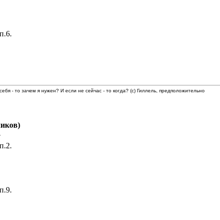
п.6.
 себя - то зачем я нужен? И если не сейчас - то когда? (с) Гиллель, предположительно
иков)
4
п.2.
п.9.