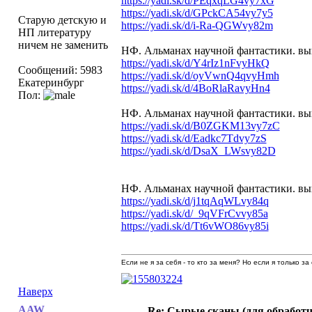
https://yadi.sk/d/PEqxqLG4vy7xG
https://yadi.sk/d/GPckCA54vy7y5
Старую детскую и
https://yadi.sk/d/i-Ra-QGWvy82m
НП литературу
ничем не заменить
НФ. Альманах научной фантастики. вы
https://yadi.sk/d/Y4rIz1nFvyHkQ
Сообщений: 5983
https://yadi.sk/d/oyVwnQ4qvyHmh
Екатеринбург
https://yadi.sk/d/4BoRlaRavyHn4
Пол:
НФ. Альманах научной фантастики. вып.
https://yadi.sk/d/B0ZGKM13vy7zC
https://yadi.sk/d/Eadkc7Tdvy7zS
https://yadi.sk/d/DsaX_LWsvy82D
НФ. Альманах научной фантастики. вы
https://yadi.sk/d/j1tqAqWLvy84q
https://yadi.sk/d/_9qVFrCvvy85a
https://yadi.sk/d/Tt6vWO86vy85i
Если не я за себя - то кто за меня? Но если я только за
Наверх
AAW
Re: Сырые сканы (для обработч