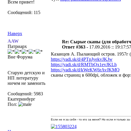
Всем привет!
Сообщений: 115
Наверх
AAW
Re: Сырые сканы (для обработч
Патриарх
Ответ #363 -
17.09.2016 :: 19:17:5
Казанцев А. Пылающий остров. 1957г 
Вне Форума
https://yadi.sk/d/4PTpJyekvJKJw
https://yadi.sk/d/RMTbQx1evJKLh
https://yadi.sk/d/kWeKW6rAvJKMQ
Старую детскую и
сканы страниц в 600dpi, обложек и форз
НП литературу
ничем не заменить
Сообщений: 5983
Екатеринбург
Пол:
Если не я за себя - то кто за меня? Но если я только за