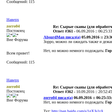
Сообщений: 115
Наверх
zorro04
Re: Сырые сканы (для обработч
Постоялец
Ответ #361 -
06.09.2016 :: 06:25:3
AbsurdMan писал(а)
05.09.2016 :: 23:3
Вне Форума
Зорро, можно ли ожидать также и дежа
Нет, но можно немного подождать:
Гор
Всем привет!
Сообщений: 115
Наверх
zorro04
Re: Сырые сканы (для обработч
Постоялец
Ответ #362 -
10.09.2016 :: 20:52:4
zorro04 писал(а)
06.09.2016 :: 06:25:33:
Вне Форума
Нет, но можно немного подождать:
Гор
Тут:
http://pan.baidu.com/s/1qXJs1rA