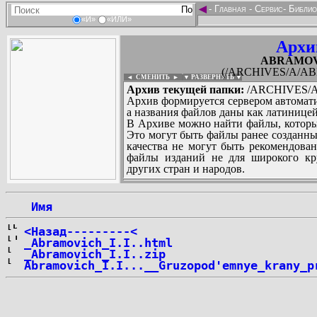
◄
-
Главная
-
Сервис
-
Библио
«И»
«ИЛИ»
Архи
ABRAMOVIC
(/ARCHIVES/A/ABR
◄ СМЕНИТЬ
►
|
▼ РАЗВЕРНУТЬ ▼
Архив текущей папки:
/ARCHIVES/A/
Архив формируется сервером автомати
а названия файлов даны как латиницей
В Архиве можно найти файлы, которы
Это могут быть файлы ранее созданны
качества не могут быть рекомендован
файлы изданий не для широкого кру
других стран и народов.
 Имя
...
<Назад---------<
_Abramovich_I.I..html
_Abramovich_I.I..zip
Abramovich_I.I...__Gruzopod'emnye_krany_p