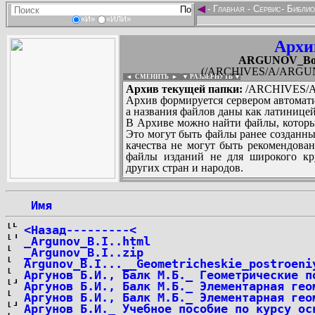
◄
-
Главная
-
Сервис
-
Библио
«И»
«ИЛИ»
Архи
ARGUNOV_Boris
(/ARCHIVES/A/ARGUNOV
◄ СМЕНИТЬ
►
|
▼ РАЗВЕРНУТЬ ▼
Архив текущей папки:
/ARCHIVES/A/
Архив формируется сервером автомати
а названия файлов даны как латиницей
В Архиве можно найти файлы, которы
Это могут быть файлы ранее созданны
качества не могут быть рекомендован
файлы изданий не для широкого кру
других стран и народов.
 Имя
...
<Назад---------<
_Argunov_B.I..html
_Argunov_B.I..zip
Argunov_B.I...__Geometricheskie_postroeni
Аргунов Б.И., Балк М.Б._ Геометрические п
Аргунов Б.И., Балк М.Б._ Элементарная гео
Аргунов Б.И., Балк М.Б._ Элементарная гео
Аргунов Б.И._ Учебное пособие по курсу ос