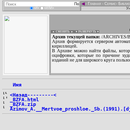
◄
-
Главная
-
Сервис
-
Библио
Ун
«И»
«ИЛИ»
◄ СМЕНИТЬ
►
|
▼ РАЗВЕРНУТЬ ▼
Архив текущей папки:
/ARCHIVES/B/''B
Архив формируется сервером автомат
кириллицей.
В Архиве можно найти файлы, котор
оцифровки, которые по причине худш
изданий не для широкого круга пользо
...
 Имя
<Назад---------<
_BZFA.html
_BZFA.zip
Azimov_A.__Mertvoe_proshloe._Sb.(1991).[d