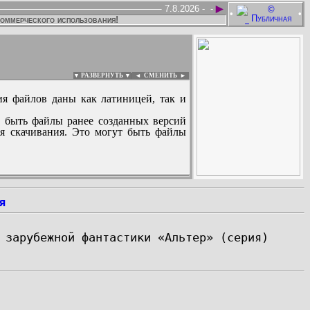
►
7.8.2026 -
-
•
•
коммерческого использования!
▼ РАЗВЕРНУТЬ ▼
|
◄
СМЕНИТЬ ►
ия файлов даны как латиницей, так и
 быть файлы ранее созданных версий
ля скачивания. Это могут быть файлы
:
я