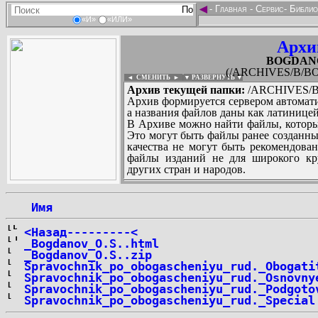
◄
-
Главная
-
Сервис
-
Библио
«И»
«ИЛИ»
Архи
BOGDANOV
(/ARCHIVES/B/BO
◄ СМЕНИТЬ
►
|
▼ РАЗВЕРНУТЬ ▼
Архив текущей папки:
/ARCHIVES/B/
Архив формируется сервером автомати
а названия файлов даны как латиницей
В Архиве можно найти файлы, которы
Это могут быть файлы ранее созданны
качества не могут быть рекомендован
файлы изданий не для широкого кру
других стран и народов.
 Имя
...
<Назад---------<
_Bogdanov_O.S..html
_Bogdanov_O.S..zip
Spravochnik_po_obogascheniyu_rud._Obogati
Spravochnik_po_obogascheniyu_rud._Osnovny
Spravochnik_po_obogascheniyu_rud._Podgoto
Spravochnik_po_obogascheniyu_rud._Special