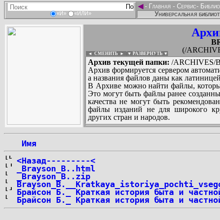
◄
-
Главная
-
Сервис
-
Библио
Универсальная библиот
«И»
«ИЛИ»
Архи
B
(/ARCHIVE
◄ СМЕНИТЬ
►
|
▼ РАЗВЕРНУТЬ ▼
Архив текущей папки:
/ARCHIVES/B
Архив формируется сервером автомати
а названия файлов даны как латиницей
В Архиве можно найти файлы, которы
Это могут быть файлы ранее созданны
качества не могут быть рекомендован
файлы изданий не для широкого кру
других стран и народов.
 Имя
...
<Назад---------<
_Brayson_B..html
_Brayson_B..zip
Brayson_B.__Kratkaya_istoriya_pochti_vseg
Брайсон Б._ Краткая история быта и частно
Брайсон Б._ Краткая история быта и частно