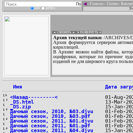
◄
-
Главная
-
Сервис
-
Библио
Ун
«И»
«ИЛИ»
◄ СМЕНИТЬ
►
|
▼ РАЗВЕРНУТЬ ▼
Архив текущей папки:
/ARCHIVES/D/''
Архив формируется сервером автомат
кириллицей.
В Архиве можно найти файлы, котор
оцифровки, которые по причине худш
изданий не для широкого круга пользо
...
 Имя
Дата загр
<Назад---------<
_DS.html
_DS.zip
Дачный сезон, 2010, №03.djvu
Дачный сезон, 2010, №03.pdf
Дачный сезон, 2011, №01.djvu
Дачный сезон, 2011, №01.pdf
Дачный сезон, 2011, №04.djvu