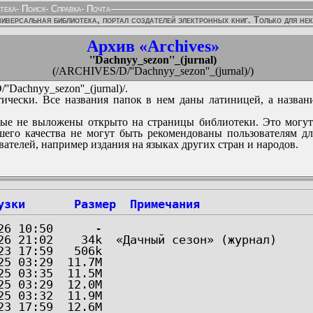
тека
-
Поиск
-
Справка
-
Почта
иверсальная библиотека, портал создателей электронных книг. Только для не
Архив «Archives»
''Dachnyy_sezon''_(jurnal)
(/ARCHIVES/D/''Dachnyy_sezon''_(jurnal)/)
Dachnyy_sezon''_(jurnal)/.
ически. Все названия папок в нем даны латиницей, а назван
ые не выложены открыто на страницы библиотеки. Это могут
его качества не могут быть рекомендованы пользователям д
вателей, например издания на языках других стран и народов.
узки
Размер
Примечания