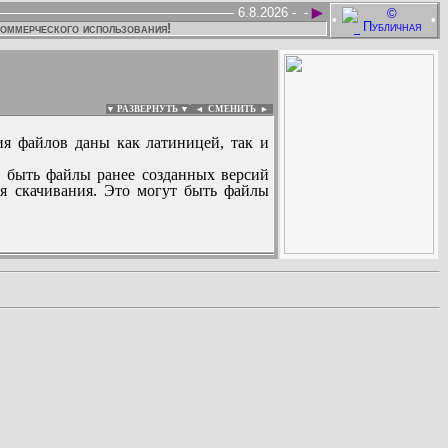
►
6.8.2026 -
-
•
•
коммерческого использования!
▼ РАЗВЕРНУТЬ ▼
|
◄
СМЕНИТЬ ►
ия файлов даны как латиницей, так и
 быть файлы ранее созданных версий
ля скачивания. Это могут быть файлы
: