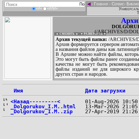
◄
-
Главная
-
Сервис
-
Библио
Универсаль
«И»
«ИЛИ»
Т
Архи
DOLGORUKO
(/ARCHIVES/D/DOL
◄ СМЕНИТЬ
►
|
▼ РАЗВЕРНУТЬ ▼
Архив текущей папки:
/ARCHIVES/D
Архив формируется сервером автомати
а названия файлов даны как латиницей
В Архиве можно найти файлы, которы
Это могут быть файлы ранее созданны
качества не могут быть рекомендован
файлы изданий не для широкого кру
других стран и народов.
 Имя
Дата загрузки
...
<Назад---------<
_Dolgorukov_I.M..html
_Dolgorukov_I.M..zip