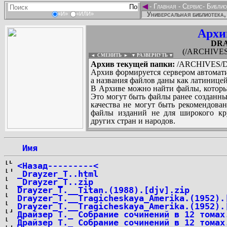
◄
-
Главная
-
Сервис
-
Библио
Универсальная библиотека,
«И»
«ИЛИ»
Архи
DRA
(/ARCHIVES
◄ СМЕНИТЬ
►
|
▼ РАЗВЕРНУТЬ ▼
Архив текущей папки:
/ARCHIVES/D
Архив формируется сервером автомати
а названия файлов даны как латиницей
В Архиве можно найти файлы, которы
Это могут быть файлы ранее созданны
качества не могут быть рекомендован
файлы изданий не для широкого кру
других стран и народов.
 Имя
...
<Назад---------<
_Drayzer_T..html
_Drayzer_T..zip
Drayzer_T.__Titan.(1988).[djv].zip
Drayzer_T.__Tragicheskaya_Amerika.(1952).
Drayzer_T.__Tragicheskaya_Amerika.(1952).
Драйзер Т._ Собрание сочинений в 12 томах
Драйзер Т._ Собрание сочинений в 12 томах