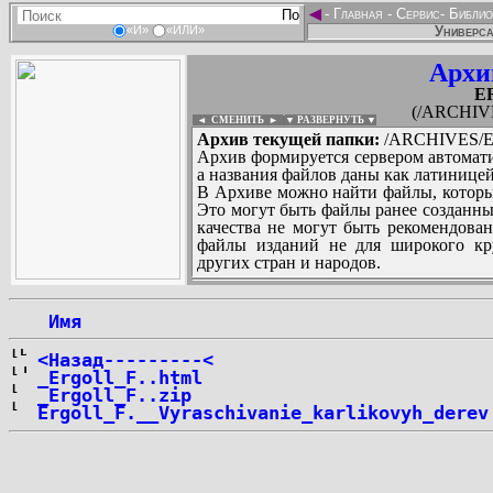
◄
-
Главная
-
Сервис
-
Библио
Универса
«И»
«ИЛИ»
Архи
ER
(/ARCHIVE
◄ СМЕНИТЬ
►
|
▼ РАЗВЕРНУТЬ ▼
Архив текущей папки:
/ARCHIVES/E/
Архив формируется сервером автомати
а названия файлов даны как латиницей
В Архиве можно найти файлы, которы
Это могут быть файлы ранее созданны
качества не могут быть рекомендован
файлы изданий не для широкого кру
других стран и народов.
 Имя
...
<Назад---------<
_Ergoll_F..html
_Ergoll_F..zip
Ergoll_F.__Vyraschivanie_karlikovyh_derev