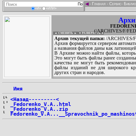
◄
-
Главная
-
Сервис
-
Библио
«И»
«ИЛИ»
Архи
FEDORENKO
(/ARCHIVES/F/FED
◄ СМЕНИТЬ
►
|
▼ РАЗВЕРНУТЬ ▼
Архив текущей папки:
/ARCHIVES/F/
Архив формируется сервером автомати
а названия файлов даны как латиницей
В Архиве можно найти файлы, которы
Это могут быть файлы ранее созданны
качества не могут быть рекомендован
файлы изданий не для широкого кру
других стран и народов.
 Имя
...
<Назад---------<
_Fedorenko_V.A..html
_Fedorenko_V.A..zip
Fedorenko_V.A...__Spravochnik_po_mashinos