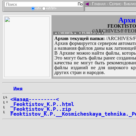
◄
-
Главная
-
Сервис
-
Библио
«И»
«ИЛИ»
Архи
FEOKTISTOV_
(/ARCHIVES/F/FEOKT
◄ СМЕНИТЬ
►
|
▼ РАЗВЕРНУТЬ ▼
Архив текущей папки:
/ARCHIVES/F/
Архив формируется сервером автомати
а названия файлов даны как латиницей
В Архиве можно найти файлы, которы
Это могут быть файлы ранее созданны
качества не могут быть рекомендован
файлы изданий не для широкого кру
других стран и народов.
 Имя
...
<Назад---------<
_Feoktistov_K.P..html
_Feoktistov_K.P..zip
Feoktistov_K.P.__Kosmicheskaya_tehnika._P