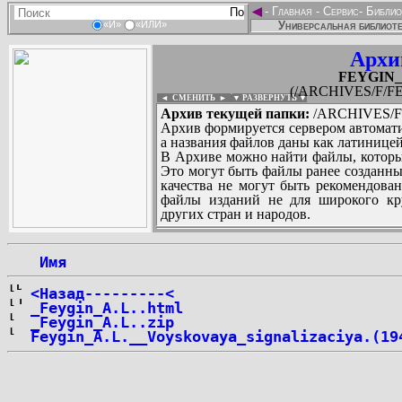
◄
-
Главная
-
Сервис
-
Библио
Универсальная библиоте
«И»
«ИЛИ»
Архи
FEYGIN_A
(/ARCHIVES/F/FE
◄ СМЕНИТЬ
►
|
▼ РАЗВЕРНУТЬ ▼
Архив текущей папки:
/ARCHIVES/F/
Архив формируется сервером автомати
а названия файлов даны как латиницей
В Архиве можно найти файлы, которы
Это могут быть файлы ранее созданны
качества не могут быть рекомендован
файлы изданий не для широкого кру
других стран и народов.
 Имя
...
<Назад---------<
_Feygin_A.L..html
_Feygin_A.L..zip
Feygin_A.L.__Voyskovaya_signalizaciya.(19