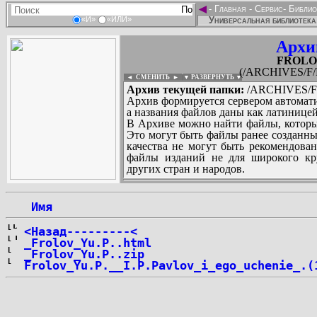
◄
-
Главная
-
Сервис
-
Библио
Универсальная библиотека
«И»
«ИЛИ»
Архи
FROLOV
(/ARCHIVES/F/
◄ СМЕНИТЬ
►
|
▼ РАЗВЕРНУТЬ ▼
Архив текущей папки:
/ARCHIVES/F/
Архив формируется сервером автомати
а названия файлов даны как латиницей
В Архиве можно найти файлы, которы
Это могут быть файлы ранее созданны
качества не могут быть рекомендован
файлы изданий не для широкого кру
других стран и народов.
 Имя
...
<Назад---------<
_Frolov_Yu.P..html
_Frolov_Yu.P..zip
Frolov_Yu.P.__I.P.Pavlov_i_ego_uchenie_.(