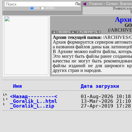
◄
-
Главная
-
Сервис
-
Библио
Универсаль
«И»
«ИЛИ»
Т
Архи
GO
(/ARCHIVE
◄ СМЕНИТЬ
►
|
▼ РАЗВЕРНУТЬ ▼
Архив текущей папки:
/ARCHIVES/G
Архив формируется сервером автомати
а названия файлов даны как латиницей
В Архиве можно найти файлы, которы
Это могут быть файлы ранее созданны
качества не могут быть рекомендован
файлы изданий не для широкого кру
других стран и народов.
 Имя
Дата загрузки
...
<Назад---------<
_Goralik_L..html
_Goralik_L..zip