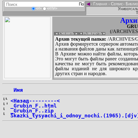
◄
-
Главная
-
Сервис
-
Библио
Универсаль
«И»
«ИЛИ»
Т
Архи
GRUB
(/ARCHIVES/
◄ СМЕНИТЬ
►
|
▼ РАЗВЕРНУТЬ ▼
Архив текущей папки:
/ARCHIVES/G/
Архив формируется сервером автомати
а названия файлов даны как латиницей
В Архиве можно найти файлы, которы
Это могут быть файлы ранее созданны
качества не могут быть рекомендован
файлы изданий не для широкого кру
других стран и народов.
 Имя
...
<Назад---------<
_Grubin_F..html
_Grubin_F..zip
Skazki_tysyachi_i_odnoy_nochi.(1965).[djv