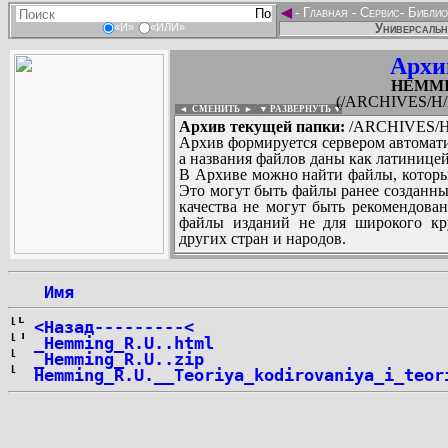
◄
-
Главная
-
Сервис
-
Библио
Универсальн
«И»
«ИЛИ»
Архи
HEMMIN
(/ARCHIVES/H/
◄ СМЕНИТЬ
►
|
▼ РАЗВЕРНУТЬ ▼
Архив текущей папки:
/ARCHIVES/H/
Архив формируется сервером автомати
а названия файлов даны как латиницей
В Архиве можно найти файлы, которы
Это могут быть файлы ранее созданны
качества не могут быть рекомендован
файлы изданий не для широкого кру
других стран и народов.
 Имя
...
<Назад---------<
_Hemming_R.U..html
_Hemming_R.U..zip
Hemming_R.U.__Teoriya_kodirovaniya_i_teor