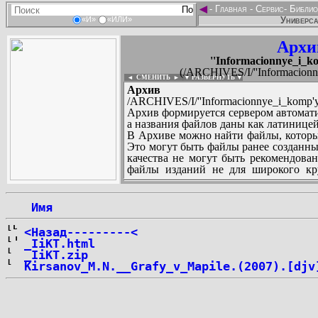
◄
-
Главная
-
Сервис
-
Библио
Универса
«И»
«ИЛИ»
Архи
''Informacionnye_i_ko
(/ARCHIVES/I/''Informacionnye
◄ СМЕНИТЬ
►
|
▼ РАЗВЕРНУТЬ ▼
Архив те
/ARCHIVES/I/''Informacionnye_i_komp'yut
Архив формируется сервером автомати
а названия файлов даны как латиницей
В Архиве можно найти файлы, которы
Это могут быть файлы ранее созданны
качества не могут быть рекомендован
файлы изданий не для широкого кру
других стран и народов.
 Имя
...
<Назад---------<
_IiKT.html
_IiKT.zip
Kirsanov_M.N.__Grafy_v_Mapile.(2007).[djv