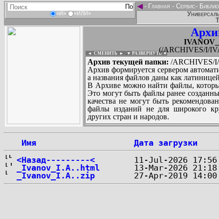
◄
-
Главная
-
Сервис
-
Библио
Универсаль
«И»
«ИЛИ»
Т
Архи
IVANOV_I
(/ARCHIVES/I/IV
◄ СМЕНИТЬ
►
|
▼ РАЗВЕРНУТЬ ▼
Архив текущей папки:
/ARCHIVES/I/
Архив формируется сервером автомати
а названия файлов даны как латиницей
В Архиве можно найти файлы, которы
Это могут быть файлы ранее созданны
качества не могут быть рекомендован
файлы изданий не для широкого кру
других стран и народов.
 Имя
Дата загрузки
...
<Назад---------<
_Ivanov_I.A..html
_Ivanov_I.A..zip