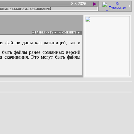
►
8.8.2026 -
-
•
•
коммерческого использования!
▼ РАЗВЕРНУТЬ ▼
|
◄
СМЕНИТЬ ►
ия файлов даны как латиницей, так и
 быть файлы ранее созданных версий
ля скачивания. Это могут быть файлы
: