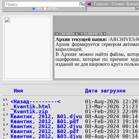
◄
-
Главная
-
Сервис
-
Библио
Ун
«И»
«ИЛИ»
◄ СМЕНИТЬ
►
|
▼ РАЗВЕРНУТЬ ▼
Архив текущей папки:
/ARCHIVES/K/''
Архив формируется сервером автомат
кириллицей.
В Архиве можно найти файлы, котор
оцифровки, которые по причине худш
изданий не для широкого круга пользо
...
 Имя
Дата загрузки
<Назад---------<
_Kvantik.html
_Kvantik.zip
Квантик, 2012, №01.djvu
Квантик, 2012, №01.pdf
Квантик, 2012, №02.djvu
Квантик, 2012, №02.pdf
Квантик, 2012, №03.djvu