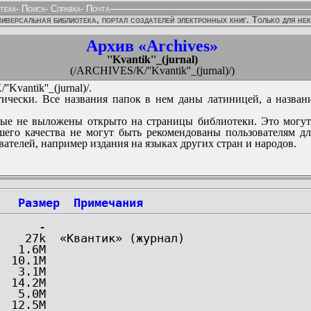
тека
-
Поиск
-
Справка
-
Почта
иверсальная библиотека, портал создателей электронных книг. Только для не
Архив «Archives»
''Kvantik''_(jurnal)
(/ARCHIVES/K/''Kvantik''_(jurnal)/)
Kvantik''_(jurnal)/.
ически. Все названия папок в нем даны латиницей, а назван
ые не выложены открыто на страницы библиотеки. Это могут
его качества не могут быть рекомендованы пользователям д
вателей, например издания на языках других стран и народов.
Размер
Примечания