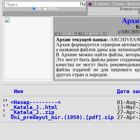
◄
-
Главная
-
Сервис
-
Библио
Универсаль
«И»
«ИЛИ»
Т
Архи
K
(/ARCHIV
◄ СМЕНИТЬ
►
|
▼ РАЗВЕРНУТЬ ▼
Архив текущей папки:
/ARCHIVES/K
Архив формируется сервером автомати
а названия файлов даны как латиницей
В Архиве можно найти файлы, которы
Это могут быть файлы ранее созданны
качества не могут быть рекомендован
файлы изданий не для широкого кру
других стран и народов.
 Имя
Дата за
...
<Назад---------<
_Katala_J..html
_Katala_J..zip
Oni_predayut_mir.(1950).[pdf].zip