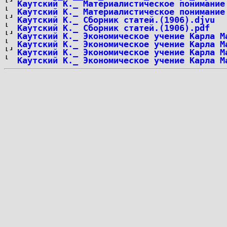
Каутский К._ Материалистическое понимание
Каутский К._ Материалистическое понимание
Каутский К._ Сборник статей.(1906).djvu
Каутский К._ Сборник статей.(1906).pdf
Каутский К._ Экономическое учение Карла М
Каутский К._ Экономическое учение Карла М
Каутский К._ Экономическое учение Карла М
Каутский К._ Экономическое учение Карла М