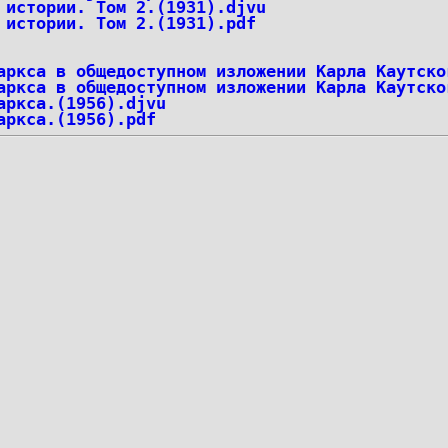
 истории. Том 2.(1931).djvu
 истории. Том 2.(1931).pdf
аркса в общедоступном изложении Карла Каутско
аркса в общедоступном изложении Карла Каутско
аркса.(1956).djvu
аркса.(1956).pdf