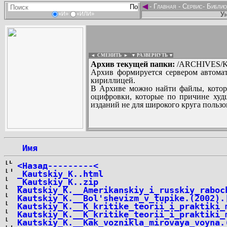
◄
-
Главная
-
Сервис
-
Библио
Ун
«И»
«ИЛИ»
◄ СМЕНИТЬ
►
|
▼ РАЗВЕРНУТЬ ▼
Архив текущей папки:
/ARCHIVES/K
Архив формируется сервером автомат
кириллицей.
В Архиве можно найти файлы, котор
оцифровки, которые по причине худш
изданий не для широкого круга пользо
...
 Имя
<Назад---------<
_Kautskiy_K..html
_Kautskiy_K..zip
Kautskiy_K.__Amerikanskiy_i_russkiy_raboc
Kautskiy_K.__Bol'shevizm_v_tupike.(2002).
Kautskiy_K.__K_kritike_teorii_i_praktiki_
Kautskiy_K.__K_kritike_teorii_i_praktiki_
Kautskiy_K.__Kak_voznikla_mirovaya_voyna.