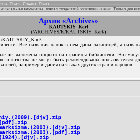
тека
-
Поиск
-
Справка
-
Почта
иверсальная библиотека, портал создателей электронных книг. Только для не
Архив «Archives»
KAUTSKIY_Karl
(/ARCHIVES/K/KAUTSKIY_Karl/)
/KAUTSKIY_Karl/.
ически. Все названия папок в нем даны латиницей, а назван
ые не выложены открыто на страницы библиотеки. Это могут
его качества не могут быть рекомендованы пользователям д
вателей, например издания на языках других стран и народов.
hiy.(2009).[djv].zip
[pdf].zip
marksizma.(2003).[djv].zip
marksizma.(2003).[pdf].zip
(1924).[djv].zip