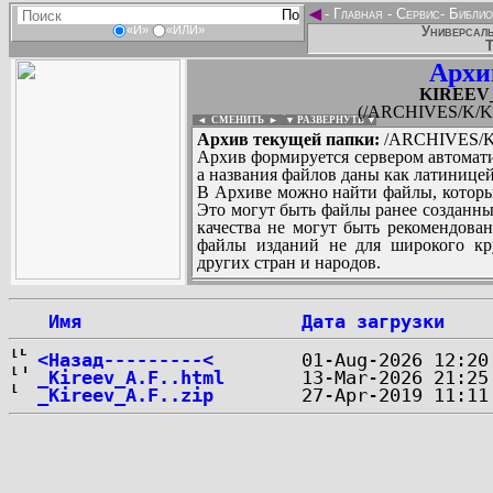
◄
-
Главная
-
Сервис
-
Библио
Универсаль
«И»
«ИЛИ»
Т
Архи
KIREEV_A
(/ARCHIVES/K/KI
◄ СМЕНИТЬ
►
|
▼ РАЗВЕРНУТЬ ▼
Архив текущей папки:
/ARCHIVES/K/
Архив формируется сервером автомати
а названия файлов даны как латиницей
В Архиве можно найти файлы, которы
Это могут быть файлы ранее созданны
качества не могут быть рекомендован
файлы изданий не для широкого кру
других стран и народов.
 Имя
Дата загрузки
...
<Назад---------<
_Kireev_A.F..html
_Kireev_A.F..zip