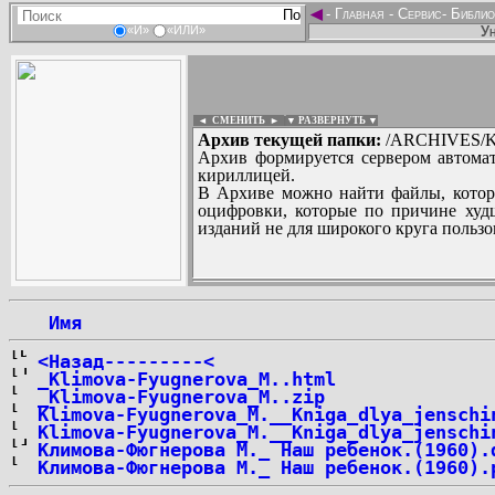
◄
-
Главная
-
Сервис
-
Библио
Ун
«И»
«ИЛИ»
◄ СМЕНИТЬ
►
|
▼ РАЗВЕРНУТЬ ▼
Архив текущей папки:
/ARCHIVES/
Архив формируется сервером автомат
кириллицей.
В Архиве можно найти файлы, котор
оцифровки, которые по причине худш
изданий не для широкого круга пользо
...
 Имя
<Назад---------<
_Klimova-Fyugnerova_M..html
_Klimova-Fyugnerova_M..zip
Klimova-Fyugnerova_M.__Kniga_dlya_jenschi
Klimova-Fyugnerova_M.__Kniga_dlya_jenschi
Климова-Фюгнерова М._ Наш ребенок.(1960).
Климова-Фюгнерова М._ Наш ребенок.(1960).