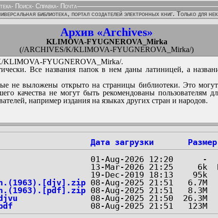
тека
-
Поиск
-
Справка
-
Почта
иверсальная библиотека, портал создателей электронных книг. Только для не
Архив «Archives»
KLIMOVA-FYUGNEROVA_Mirka
(/ARCHIVES/K/KLIMOVA-FYUGNEROVA_Mirka/)
K/KLIMOVA-FYUGNEROVA_Mirka/.
ически. Все названия папок в нем даны латиницей, а назван
ые не выложены открыто на страницы библиотеки. Это могут
его качества не могут быть рекомендованы пользователям д
вателей, например издания на языках других стран и народов.
Дата загрузки
Размер
n.(1963).[djv].zip
n.(1963).[pdf].zip
djvu
pdf