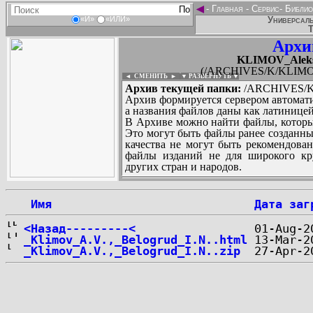
◄
-
Главная
-
Сервис
-
Библио
Универсаль
«И»
«ИЛИ»
Т
Архи
KLIMOV_Alek
(/ARCHIVES/K/KLIMOV
◄ СМЕНИТЬ
►
|
▼ РАЗВЕРНУТЬ ▼
Архив текущей папки:
/ARCHIVES/K/
Архив формируется сервером автомати
а названия файлов даны как латиницей
В Архиве можно найти файлы, которы
Это могут быть файлы ранее созданны
качества не могут быть рекомендован
файлы изданий не для широкого кру
других стран и народов.
 Имя
Дата заг
...
<Назад---------<
_Klimov_A.V.,_Belogrud_I.N..html
_Klimov_A.V.,_Belogrud_I.N..zip