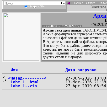
◄
-
Главная
-
Сервис
-
Библио
Универсаль
«И»
«ИЛИ»
Т
Архи
(/ARCHI
◄ СМЕНИТЬ
►
|
▼ РАЗВЕРНУТЬ ▼
Архив текущей папки:
/ARCHIVES/L/
Архив формируется сервером автомати
а названия файлов даны как латиницей
В Архиве можно найти файлы, которы
Это могут быть файлы ранее созданны
качества не могут быть рекомендован
файлы изданий не для широкого кру
других стран и народов.
 Имя
Дата загрузки
...
<Назад---------<
_Labe_L..html
_Labe_L..zip