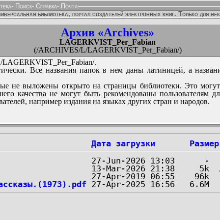
тека
-
Поиск
-
Справка
-
Почта
иверсальная библиотека, портал создателей электронных книг. Только для не
Архив «Archives»
LAGERKVIST_Per_Fabian
(/ARCHIVES/L/LAGERKVIST_Per_Fabian/)
LAGERKVIST_Per_Fabian/.
ически. Все названия папок в нем даны латиницей, а назван
ые не выложены открыто на страницы библиотеки. Это могут
его качества не могут быть рекомендованы пользователям д
вателей, например издания на языках других стран и народов.
Дата загрузки
Размер
ассказы.(1973).pdf