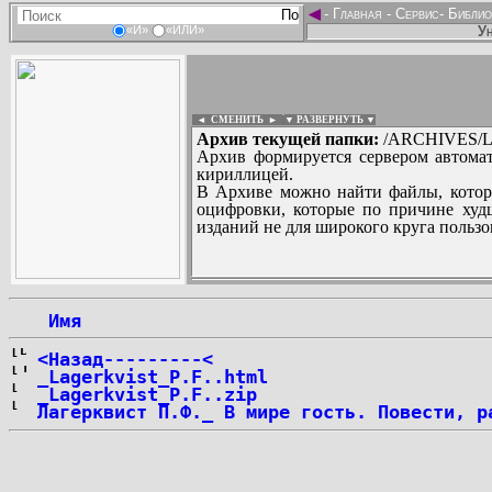
◄
-
Главная
-
Сервис
-
Библио
Ун
«И»
«ИЛИ»
◄ СМЕНИТЬ
►
|
▼ РАЗВЕРНУТЬ ▼
Архив текущей папки:
/ARCHIVES/L/
Архив формируется сервером автомат
кириллицей.
В Архиве можно найти файлы, котор
оцифровки, которые по причине худш
изданий не для широкого круга пользо
...
 Имя
<Назад---------<
_Lagerkvist_P.F..html
_Lagerkvist_P.F..zip
Лагерквист П.Ф._ В мире гость. Повести, р