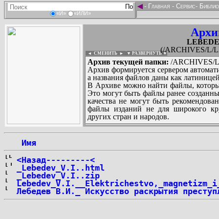
◄
-
Главная
-
Сервис
-
Библио
«И»
«ИЛИ»
Архи
LEBEDEV_
(/ARCHIVES/L/LE
◄ СМЕНИТЬ
►
|
▼ РАЗВЕРНУТЬ ▼
Архив текущей папки:
/ARCHIVES/L/
Архив формируется сервером автомати
а названия файлов даны как латиницей
В Архиве можно найти файлы, которы
Это могут быть файлы ранее созданны
качества не могут быть рекомендован
файлы изданий не для широкого кру
других стран и народов.
 Имя
...
<Назад---------<
_Lebedev_V.I..html
_Lebedev_V.I..zip
Lebedev_V.I.__Elektrichestvo,_magnetizm_i
Лебедев В.И._ Искусство раскрытия преступ