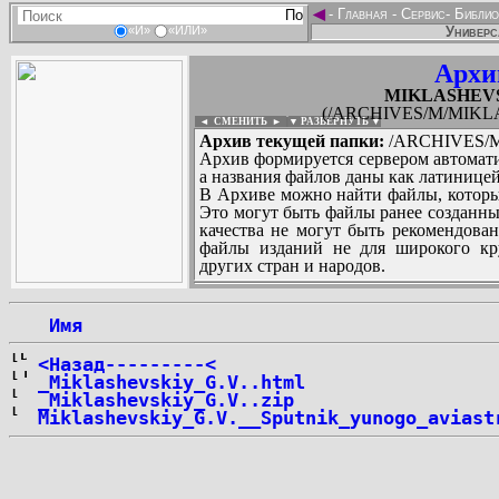
◄
-
Главная
-
Сервис
-
Библио
Универс
«И»
«ИЛИ»
Архи
MIKLASHEVSKI
(/ARCHIVES/M/MIKLAS
◄ СМЕНИТЬ
►
|
▼ РАЗВЕРНУТЬ ▼
Архив текущей папки:
/ARCHIVES/M/
Архив формируется сервером автомати
а названия файлов даны как латиницей
В Архиве можно найти файлы, которы
Это могут быть файлы ранее созданны
качества не могут быть рекомендован
файлы изданий не для широкого кру
других стран и народов.
 Имя
...
<Назад---------<
_Miklashevskiy_G.V..html
_Miklashevskiy_G.V..zip
Miklashevskiy_G.V.__Sputnik_yunogo_aviast